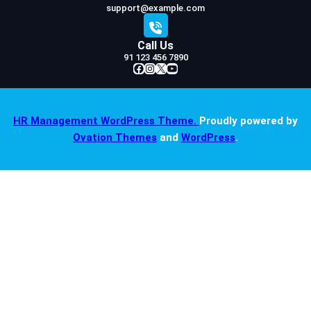
support@example.com
Call Us
91 123 456 7890
Facebook
Instagram
X
YouTube
HR Management WordPress Theme.
Proudly powered by
Ovation Themes
and
WordPress
.