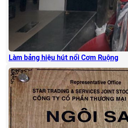
Làm bảng hiệu hút nổi Cơm Ruộng