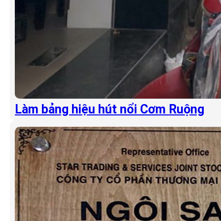
Làm bảng hiệu hút nổi Cơm Ruộng