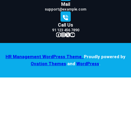
Mail
support@example.com
Call Us
91 123 456 7890
Facebook
Instagram
X
YouTube
HR Management WordPress Theme.
Proudly powered by
Ovation Themes
and
WordPress
.