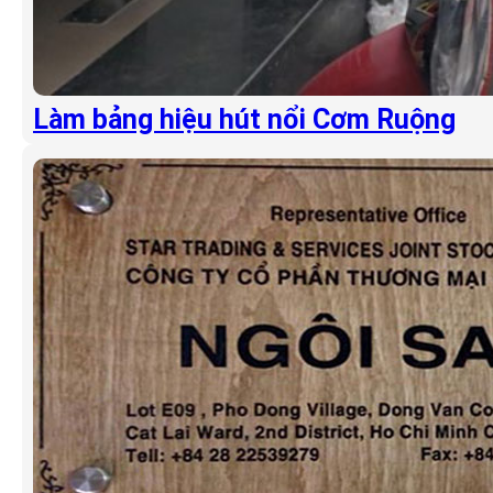
Làm bảng hiệu hút nổi Cơm Ruộng