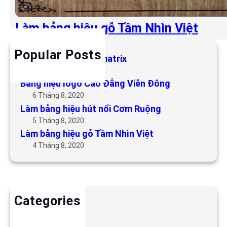
Làm bảng hiệu gỗ Tầm Nhìn Việt
Popular Posts
Làm bảng hiệu LED matrix
6 Tháng 5, 2019
Bảng hiệu logo Cao Đẳng Viễn Đông
6 Tháng 8, 2020
Làm bảng hiệu hút nổi Cơm Ruộng
5 Tháng 8, 2020
Làm bảng hiệu gỗ Tầm Nhìn Việt
4 Tháng 8, 2020
Categories
Backdrop
Bảng hiệu