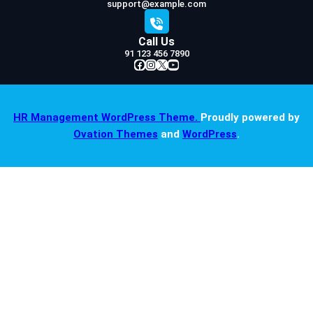
support@example.com
Call Us
91 123 456 7890
Facebook
Instagram
X
YouTube
HR Management WordPress Theme.
Proudly powered by
Ovation Themes
and
WordPress
.