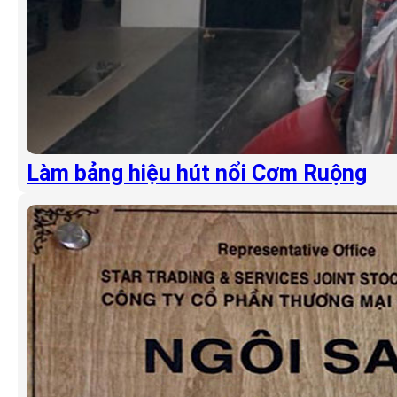
Làm bảng hiệu hút nổi Cơm Ruộng