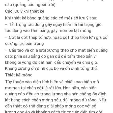
cáo (quảng cáo ngoài trời).
Các lưu ý khi thiết kế
Khi thiết kế bảng quảng cáo có một số lưu ý sau:
– Tải trọng tác dụng gây nguy hiểm là tải trọng gió
tác dụng vào tâm bảng, gây mômen lật móng.
– Cột là cột thép tổ hợp, hoặc cột thép tròn lớn gia cố
cường lực bên trong
– Cấu tạo và chia lưới xương thép cho mặt biển quảng
cáo: phía sau bảng có gân đủ để tấm thép bản vị
không bị võng do cắt hàn, cẩu chuyển và chịu gió.
Khung xương ổn định cục bộ và ổn định tổng thể.
Thiết kế móng
Tùy thuộc vào diện tích biển và chiều cao biển mà
momen tại chân cột là rất lớn. Hơn nữa, các biển
quảng cáo đều có trọng lượng nhẹ nên chống ổn định
lật bằng cách chôn móng sâu, đài móng đủ rộng. Nếu
cần thiết có thể dùng giải pháp móng cọc với số
lượng cọc ép và khoảng cách từ cọc ép đến tim cột