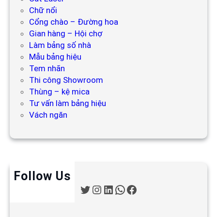
Chữ nổi
Cổng chào – Đường hoa
Gian hàng – Hội chợ
Làm bảng số nhà
Mẫu bảng hiệu
Tem nhãn
Thi công Showroom
Thùng – kệ mica
Tư vấn làm bảng hiệu
Vách ngăn
Follow Us
T
I
L
W
F
w
n
i
h
a
i
s
n
a
c