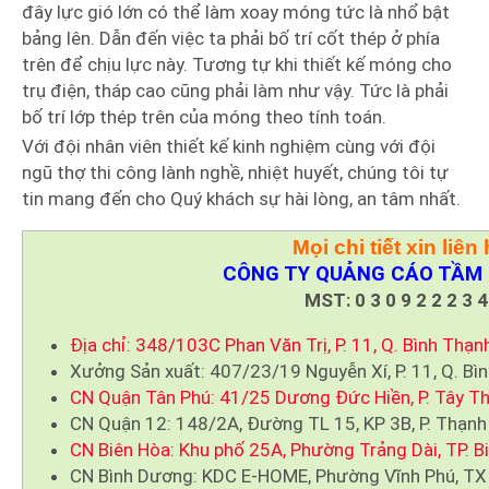
đây lực gió lớn có thể làm xoay móng tức là nhổ bật
bảng lên. Dẫn đến việc ta phải bố trí cốt thép ở phía
trên để chịu lực này. Tương tự khi thiết kế móng cho
trụ điện, tháp cao cũng phải làm như vậy. Tức là phải
bố trí lớp thép trên của móng theo tính toán.
Với đội nhân viên thiết kế kinh nghiệm cùng với đội
ngũ thợ thi công lành nghề, nhiệt huyết, chúng tôi tự
tin mang đến cho Quý khách sự hài lòng, an tâm nhất.
Mọi chi tiết xin liên 
CÔNG TY QUẢNG CÁO TẦM 
MST: 0 3 0 9 2 2 2 3 4
Địa chỉ: 348/103C Phan Văn Trị, P. 11, Q. Bình Thạn
Xưởng Sản xuất: 407/23/19 Nguyễn Xí, P. 11, Q. Bì
CN Quận Tân Phú: 41/25 Dương Đức Hiền, P. Tây Th
CN Quận 12: 148/2A, Đường TL 15, KP 3B, P. Thạnh
CN Biên Hòa: Khu phố 25A, Phường Trảng Dài, TP. B
CN Bình Dương: KDC E-HOME, Phường Vĩnh Phú, TX