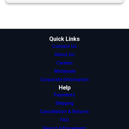
t
t
k
t
e
t
a
e
s
b
e
g
d
A
o
r
r
I
p
o
a
n
p
k
m
Quick Links
Contact Us
About Us
Careers
Wholesale
Corporate Information
Help
Payments
Shipping
Cancellation & Returns
FAQ
Report Infringement