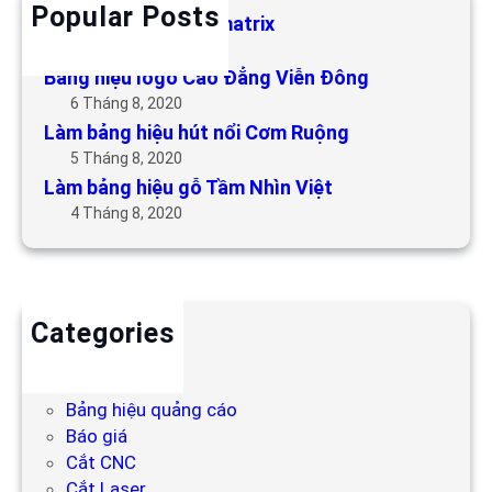
Popular Posts
Làm bảng hiệu LED matrix
6 Tháng 5, 2019
Bảng hiệu logo Cao Đẳng Viễn Đông
6 Tháng 8, 2020
Làm bảng hiệu hút nổi Cơm Ruộng
5 Tháng 8, 2020
Làm bảng hiệu gỗ Tầm Nhìn Việt
4 Tháng 8, 2020
Categories
Backdrop
Bảng hiệu
Bảng hiệu quảng cáo
Báo giá
Cắt CNC
Cắt Laser