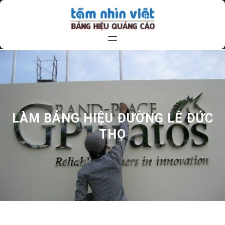
Chuyển
đến
phần
nội
dung
LÀM BẢNG HIỆU ĐƯỜNG LÊ ĐỨC
THỌ