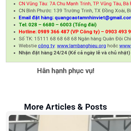
CN Vũng Tàu: 7A Chu Mạnh Trinh, TP. Vũng Tàu, Bà 
CN Bình Phước: 139 Trường Trinh, TX Đồng Xoài, B
Email đặt hàng: quangcaotamnhinviet@gmail.co
Tel: 028 – 6680 – 6003 (Tổng đài)
Hotline: 0989 366 487 (VP Công ty) – 0903 493 
Số TK: 15111 68 68 68 68 Ngân hàng Quân Đội Ch
Webstie
công ty
:
www.lambanghieu.org
hoặc
www.
Nhận đặt hàng 24/24 (Kể cả ngày lễ và chủ nhật)
Hân hạnh phục vụ!
More Articles & Posts