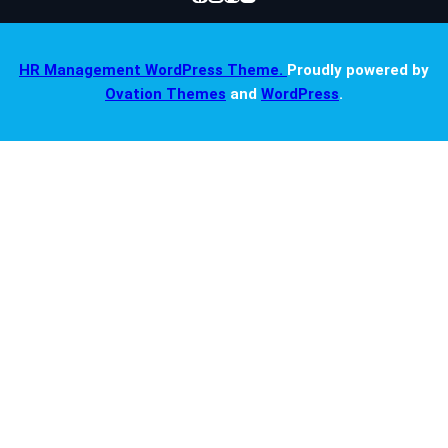
HR Management WordPress Theme.
Proudly powered by
Ovation Themes
and
WordPress
.