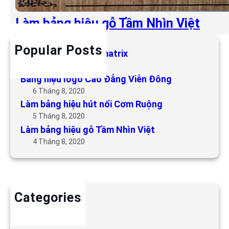
Làm bảng hiệu gỗ Tầm Nhìn Việt
Popular Posts
Làm bảng hiệu LED matrix
6 Tháng 5, 2019
Bảng hiệu logo Cao Đẳng Viễn Đông
6 Tháng 8, 2020
Làm bảng hiệu hút nổi Cơm Ruộng
5 Tháng 8, 2020
Làm bảng hiệu gỗ Tầm Nhìn Việt
4 Tháng 8, 2020
Categories
Backdrop
Bảng hiệu