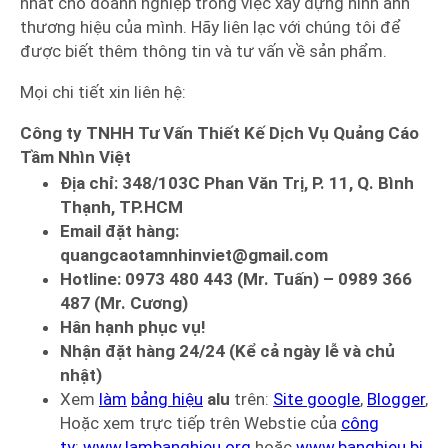
nhất cho doanh nghiệp trong việc xây dựng hình ảnh
thương hiệu của mình. Hãy liên lạc với chúng tôi để
được biết thêm thông tin và tư vấn về sản phẩm.
Mọi chi tiết xin liên hệ:
Công ty TNHH Tư Vấn Thiết Kế Dịch Vụ Quảng Cáo
Tầm Nhìn Việt
Địa chỉ: 348/103C Phan Văn Trị, P. 11, Q. Bình
Thạnh, TP.HCM
Email đặt hàng:
quangcaotamnhinviet@gmail.com
Hotline: 0973 480 443 (Mr. Tuấn) – 0989 366
487 (Mr. Cương)
Hân hạnh phục vụ!
Nhận đặt hàng 24/24 (Kể cả ngày lễ và chủ
nhật)
Xem
làm
bảng hiệu
alu
trên:
Site google
,
Blogger
,
Hoặc xem trực tiếp trên Webstie của
công
ty
:
www.lambanghieu.org
hoặc
www.banghieu.bi