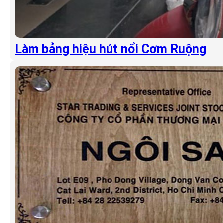
Làm bảng hiệu hút nổi Cơm Ruộng