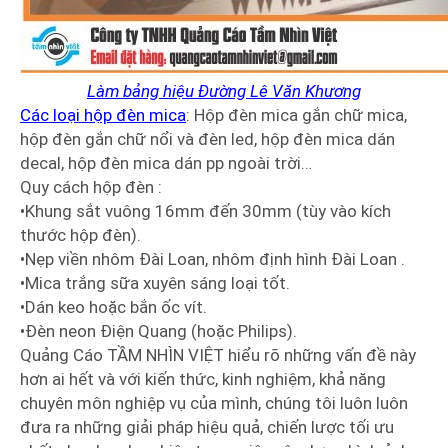
Làm bảng hiệu Đường Lê Văn Khương
Các loại hộp đèn mica
: Hộp đèn mica gắn chữ mica,
hộp đèn gắn chữ nổi và đèn led, hộp đèn mica dán
decal, hộp đèn mica dán pp ngoài trời…
Quy cách hộp đèn :
•Khung sắt vuông 16mm đến 30mm (tùy vào kích
thước hộp đèn).
•Nẹp viền nhôm Đài Loan, nhôm định hình Đài Loan .
•Mica trắng sữa xuyên sáng loại tốt.
•Dán keo hoặc bắn ốc vít.
•Đèn neon Điện Quang (hoặc Philips).
Quảng Cáo TẦM NHÌN VIỆT hiểu rõ những vấn đề này
hơn ai hết và với kiến thức, kinh nghiệm, khả năng
chuyên môn nghiệp vụ của mình, chúng tôi luôn luôn
đưa ra những giải pháp hiệu quả, chiến lược tối ưu