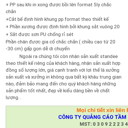
+ PP sau khi in xong được bồi lên format 5ly chắc
chắn
+Cắt bế định hình khung pp format theo thiết kế
+ Phần xương được định hình bởi khung sắt vuông 20
+ Sắt được sơn PU chống rỉ sét
Phần chân được gia cố chắc chắn ( chiều cao từ 20
-30 cm) gấp gọn dễ di chuyển
Ngoài ra chúng tôi còn nhận sản xuất standee
theo thiết kế riêng của khách hàng, nhận sản xuất hợp
đồng số lượng lớn, giá cạnh tranh với lợi thế là xưởng
sản xuất và xưởng in không qua bất kỳ khâu trung gian
nào, đảm bảo mang đến cho quý khách hàng những
sản phẩm tốt nhất, đẹp về kiểu dáng bền về chất
lượng…
Mọi chi tiết xin liên 
CÔNG TY QUẢNG CÁO TẦM 
MST: 0 3 0 9 2 2 2 3 4