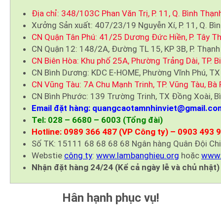
Địa chỉ: 348/103C Phan Văn Trị, P. 11, Q. Bình Thạn
Xưởng Sản xuất: 407/23/19 Nguyễn Xí, P. 11, Q. Bì
CN Quận Tân Phú: 41/25 Dương Đức Hiền, P. Tây Th
CN Quận 12: 148/2A, Đường TL 15, KP 3B, P. Thạnh
CN Biên Hòa: Khu phố 25A, Phường Trảng Dài, TP. B
CN Bình Dương: KDC E-HOME, Phường Vĩnh Phú, TX
CN Vũng Tàu: 7A Chu Mạnh Trinh, TP. Vũng Tàu, Bà 
CN Bình Phước: 139 Trường Trinh, TX Đồng Xoài, B
Email đặt hàng: quangcaotamnhinviet@gmail.co
Tel: 028 – 6680 – 6003 (Tổng đài)
Hotline: 0989 366 487 (VP Công ty) – 0903 493 
Số TK: 15111 68 68 68 68 Ngân hàng Quân Đội Ch
Webstie
công ty
:
www.lambanghieu.org
hoặc
www.
Nhận đặt hàng 24/24 (Kể cả ngày lễ và chủ nhật)
Hân hạnh phục vụ!