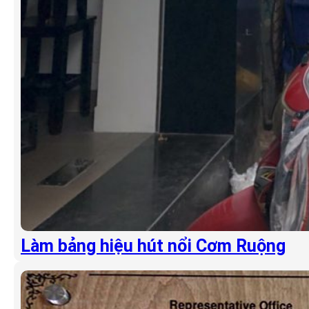
Làm bảng hiệu hút nổi Cơm Ruộng