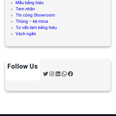
Mẫu bảng hiệu
Tem nhãn
Thi công Showroom
Thùng – kệ mica
Tư vấn làm bảng hiệu
Vách ngăn
Follow Us
T
I
L
W
F
w
n
i
h
a
i
s
n
a
c
t
t
k
t
e
t
a
e
s
b
e
g
d
A
o
r
r
I
p
o
a
n
p
k