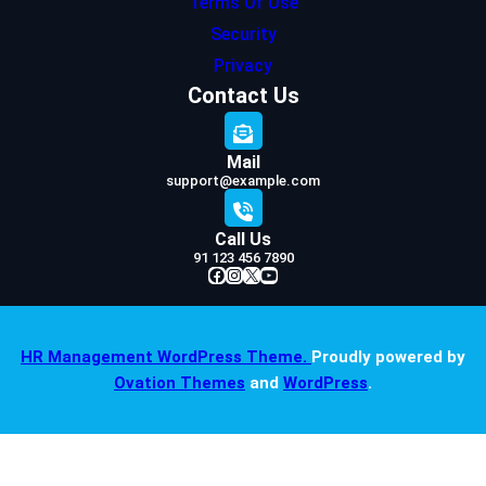
Terms Of Use
Security
Privacy
Contact Us
Mail
support@example.com
Call Us
91 123 456 7890
Facebook
Instagram
X
YouTube
HR Management WordPress Theme.
Proudly powered by
Ovation Themes
and
WordPress
.