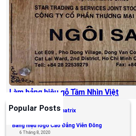
Làm bảng hiệu gỗ Tầm Nhìn Việt
Popular Posts
Làm bảng hiệu LED matrix
6 Tháng 5, 2019
Bảng hiệu logo Cao Đẳng Viễn Đông
6 Tháng 8, 2020