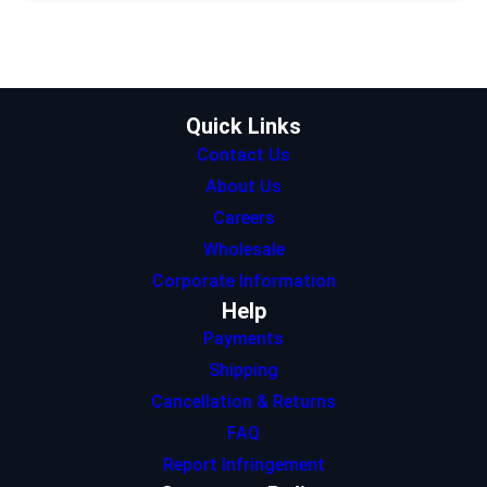
t
a
e
s
b
e
g
d
A
o
r
r
I
p
o
a
n
p
k
m
Quick Links
Contact Us
About Us
Careers
Wholesale
Corporate Information
Help
Payments
Shipping
Cancellation & Returns
FAQ
Report Infringement