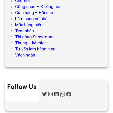
Chữ nổi
Cổng chào – Đường hoa
Gian hàng – Hội chợ
Làm bảng số nhà
Mẫu bảng hiệu
Tem nhãn
Thi công Showroom
Thùng – kệ mica
Tư vấn làm bảng hiệu
Vách ngăn
Follow Us
T
I
L
W
F
w
n
i
h
a
i
s
n
a
c
t
t
k
t
e