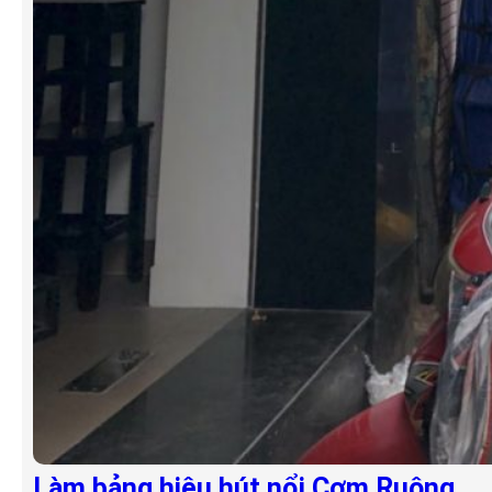
Làm bảng hiệu hút nổi Cơm Ruộng