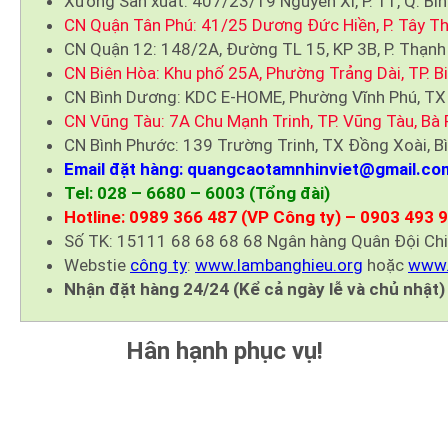
Xưởng Sản xuất: 407/23/19 Nguyễn Xí, P. 11, Q. Bì
CN Quận Tân Phú: 41/25 Dương Đức Hiền, P. Tây Th
CN Quận 12: 148/2A, Đường TL 15, KP 3B, P. Thạnh
CN Biên Hòa: Khu phố 25A, Phường Trảng Dài, TP. B
CN Bình Dương: KDC E-HOME, Phường Vĩnh Phú, TX
CN Vũng Tàu: 7A Chu Mạnh Trinh, TP. Vũng Tàu, Bà 
CN Bình Phước: 139 Trường Trinh, TX Đồng Xoài, B
Email đặt hàng: quangcaotamnhinviet@gmail.co
Tel: 028 – 6680 – 6003 (Tổng đài)
Hotline: 0989 366 487 (VP Công ty) – 0903 493 
Số TK: 15111 68 68 68 68 Ngân hàng Quân Đội Ch
Webstie
công ty
:
www.lambanghieu.org
hoặc
www.
Nhận đặt hàng 24/24 (Kể cả ngày lễ và chủ nhật)
Hân hạnh phục vụ!