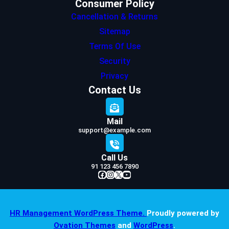
Consumer Policy
Cancellation & Returns
Sitemap
Terms Of Use
Security
Privacy
Contact Us
Mail
support@example.com
Call Us
91 123 456 7890
Facebook
Instagram
X
YouTube
HR Management WordPress Theme.
Proudly powered by
Ovation Themes
and
WordPress
.