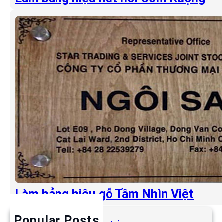
Làm bảng hiệu gỗ Tầm Nhìn Việt
Popular Posts