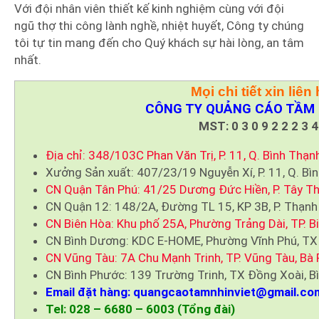
Với đội nhân viên thiết kế kinh nghiệm cùng với đội
ngũ thợ thi công lành nghề, nhiệt huyết, Công ty chúng
tôi tự tin mang đến cho Quý khách sự hài lòng, an tâm
nhất.
Mọi chi tiết xin liên 
CÔNG TY QUẢNG CÁO TẦM 
MST: 0 3 0 9 2 2 2 3 4
Địa chỉ: 348/103C Phan Văn Trị, P. 11, Q. Bình Thạn
Xưởng Sản xuất: 407/23/19 Nguyễn Xí, P. 11, Q. Bì
CN Quận Tân Phú: 41/25 Dương Đức Hiền, P. Tây Th
CN Quận 12: 148/2A, Đường TL 15, KP 3B, P. Thạnh
CN Biên Hòa: Khu phố 25A, Phường Trảng Dài, TP. B
CN Bình Dương: KDC E-HOME, Phường Vĩnh Phú, TX
CN Vũng Tàu: 7A Chu Mạnh Trinh, TP. Vũng Tàu, Bà 
CN Bình Phước: 139 Trường Trinh, TX Đồng Xoài, B
Email đặt hàng: quangcaotamnhinviet@gmail.co
Tel: 028 – 6680 – 6003 (Tổng đài)