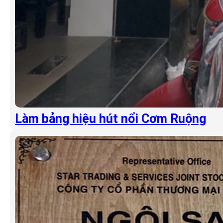
Làm bảng hiệu hút nổi Cơm Ruộng