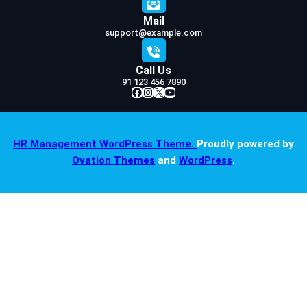
Mail
support@example.com
Call Us
91 123 456 7890
Facebook
Instagram
X
YouTube
HR Management WordPress Theme.
Proudly powered by
Ovation Themes
and
WordPress
.