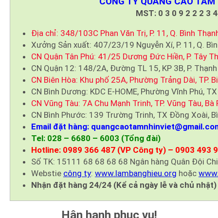
CÔNG TY QUẢNG CÁO TẦM 
MST: 0 3 0 9 2 2 2 3 4
Địa chỉ: 348/103C Phan Văn Trị, P. 11, Q. Bình Thạn
Xưởng Sản xuất: 407/23/19 Nguyễn Xí, P. 11, Q. Bì
CN Quận Tân Phú: 41/25 Dương Đức Hiền, P. Tây Th
CN Quận 12: 148/2A, Đường TL 15, KP 3B, P. Thạnh
CN Biên Hòa: Khu phố 25A, Phường Trảng Dài, TP. B
CN Bình Dương: KDC E-HOME, Phường Vĩnh Phú, TX
CN Vũng Tàu: 7A Chu Mạnh Trinh, TP. Vũng Tàu, Bà 
CN Bình Phước: 139 Trường Trinh, TX Đồng Xoài, B
Email đặt hàng: quangcaotamnhinviet@gmail.co
Tel: 028 – 6680 – 6003 (Tổng đài)
Hotline: 0989 366 487 (VP Công ty) – 0903 493 
Số TK: 15111 68 68 68 68 Ngân hàng Quân Đội Ch
Webstie
công ty
:
www.lambanghieu.org
hoặc
www.
Nhận đặt hàng 24/24 (Kể cả ngày lễ và chủ nhật)
Hân hạnh phục vụ!