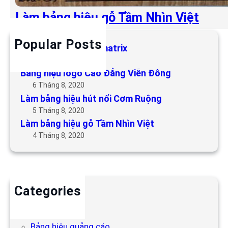
Làm bảng hiệu gỗ Tầm Nhìn Việt
Popular Posts
Làm bảng hiệu LED matrix
6 Tháng 5, 2019
Bảng hiệu logo Cao Đẳng Viễn Đông
6 Tháng 8, 2020
Làm bảng hiệu hút nổi Cơm Ruộng
5 Tháng 8, 2020
Làm bảng hiệu gỗ Tầm Nhìn Việt
4 Tháng 8, 2020
Categories
Backdrop
Bảng hiệu
Bảng hiệu quảng cáo