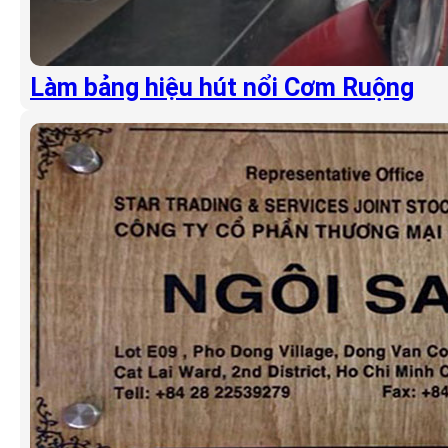
Làm bảng hiệu hút nổi Cơm Ruộng