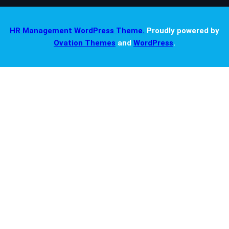
HR Management WordPress Theme.
Proudly powered by
Ovation Themes
and
WordPress
.