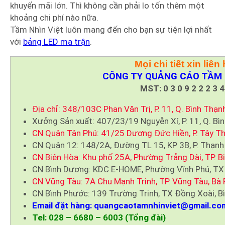
khuyến mãi lớn. Thì không cần phải lo tốn thêm một
khoảng chi phí nào nữa.
Tầm Nhìn Việt luôn mang đến cho bạn sự tiện lợi nhất
với
bảng LED ma trận
.
Mọi chi tiết xin liên 
CÔNG TY QUẢNG CÁO TẦM 
MST: 0 3 0 9 2 2 2 3 4
Địa chỉ: 348/103C Phan Văn Trị, P. 11, Q. Bình Thạn
Xưởng Sản xuất: 407/23/19 Nguyễn Xí, P. 11, Q. Bì
CN Quận Tân Phú: 41/25 Dương Đức Hiền, P. Tây Th
CN Quận 12: 148/2A, Đường TL 15, KP 3B, P. Thạnh
CN Biên Hòa: Khu phố 25A, Phường Trảng Dài, TP. B
CN Bình Dương: KDC E-HOME, Phường Vĩnh Phú, TX
CN Vũng Tàu: 7A Chu Mạnh Trinh, TP. Vũng Tàu, Bà 
CN Bình Phước: 139 Trường Trinh, TX Đồng Xoài, B
Email đặt hàng: quangcaotamnhinviet@gmail.co
Tel: 028 – 6680 – 6003 (Tổng đài)