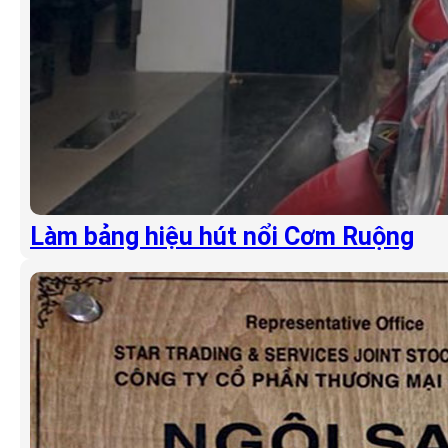
Làm bảng hiệu hút nổi Cơm Ruộng