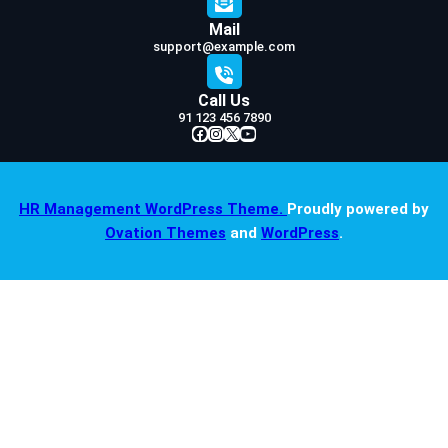
Mail
support@example.com
Call Us
91 123 456 7890
Facebook
Instagram
X
YouTube
HR Management WordPress Theme.
Proudly powered by
Ovation Themes
and
WordPress
.