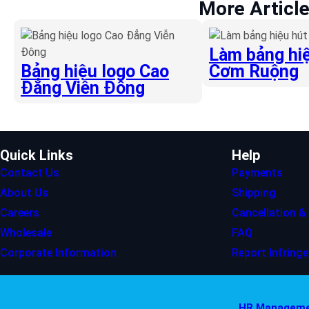
More Articl
Làm bảng hiệ
Bảng hiệu logo Cao
Cơm Ruộng
Đẳng Viễn Đông
Quick Links
Help
Contact Us
Payments
About Us
Shipping
Careers
Cancellation &
Wholesale
FAQ
Corporate Information
Report Infring
HR Manageme