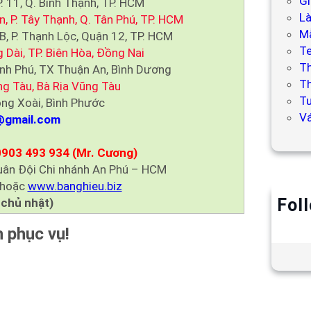
Gi
 11, Q. Bình Thạnh, TP. HCM
L
 P. Tây Thạnh, Q. Tân Phú, TP. HCM
Mẫ
, P. Thạnh Lộc, Quận 12, TP. HCM
T
Dài, TP. Biên Hòa, Đồng Nai
T
h Phú, TX Thuận An, Bình Dương
Th
ng Tàu, Bà Rịa Vũng Tàu
Tư
ng Xoài, Bình Phước
V
@gmail.com
0903 493 934 (Mr. Cương)
uân Đội Chi nhánh An Phú – HCM
hoặc
www.banghieu.biz
Fol
 chủ nhật)
 phục vụ!