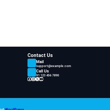
r
r
I
p
o
a
n
p
k
m
Contact Us
Mail
support@example.com
Call Us
91 123 456 7890
Facebook
Instagram
X
YouTube
nd
WordPress
.