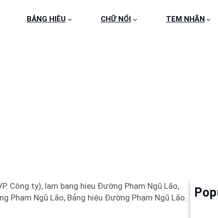
BẢNG HIỆU
CHỮ NỔI
TEM NHÃN
HIỆU ĐƯỜNG PHẠM NG
P. Công ty), lam bang hieu Đường Phạm Ngũ Lão,
Pop
Làm 
ng Phạm Ngũ Lão, Bảng hiệu Đường Phạm Ngũ Lão.
6