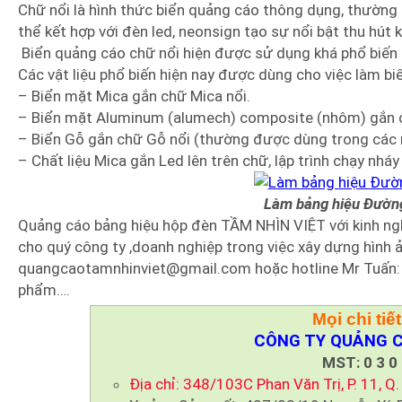
Chữ nổi là hình thức biển quảng cáo thông dụng, thường
thể kết hợp với đèn led, neonsign tạo sự nổi bật thu hút
Biển quảng cáo chữ nổi hiện được sử dụng khá phổ biến 
Các vật liệu phổ biến hiện nay được dùng cho việc làm b
– Biển mặt Mica gắn chữ Mica nổi.
– Biển mặt Aluminum (alumech) composite (nhôm) gắn c
– Biển Gỗ gắn chữ Gỗ nổi (thường được dùng trong các n
– Chất liệu Mica gắn Led lên trên chữ, lập trình chạy nhá
Làm bảng hiệu Đườn
Quảng cáo bảng hiệu hộp đèn TẦM NHÌN VIỆT với kinh ngh
cho quý công ty ,doanh nghiệp trong việc xây dựng hình ả
quangcaotamnhinviet@gmail.com hoặc hotline Mr Tuấn:
phẩm….
Mọi chi tiết
CÔNG TY QUẢNG C
MST: 0 3 0 
Địa chỉ: 348/103C Phan Văn Trị, P. 11, Q