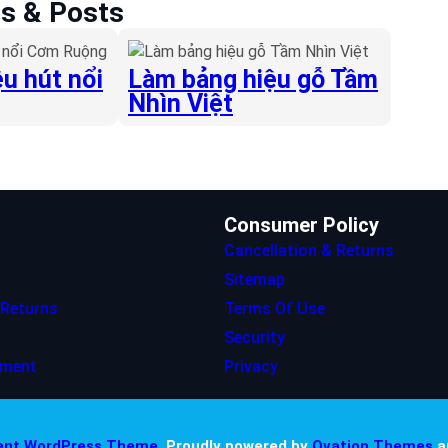
es & Posts
u hút nổi
Làm bảng hiệu gỗ Tầm
Nhìn Việt
Consumer Policy
Cancellation & Returns
Sitemap
 Returns
Terms Of Use
Security
ement
Privacy
nt WordPress Theme.
Proudly powered by
Ovation Themes
a