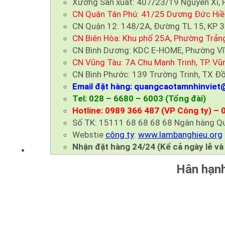
Xưởng Sản xuất: 407/23/19 Nguyễn Xí, P.
CN Quận Tân Phú: 41/25 Dương Đức Hiền,
CN Quận 12: 148/2A, Đường TL 15, KP 3B
CN Biên Hòa: Khu phố 25A, Phường Trảng 
CN Bình Dương: KDC E-HOME, Phường Vĩn
CN Vũng Tàu: 7A Chu Mạnh Trinh, TP. Vũ
CN Bình Phước: 139 Trường Trinh, TX Đồ
Email đặt hàng: quangcaotamnhinviet
Tel: 028 – 6680 – 6003 (Tổng đài)
Hotline: 0989 366 487 (VP Công ty) – 
Số TK: 15111 68 68 68 68 Ngân hàng Q
Webstie
công ty
:
www.lambanghieu.org
Nhận đặt hàng 24/24 (Kể cả ngày lễ và
Hân hạnh