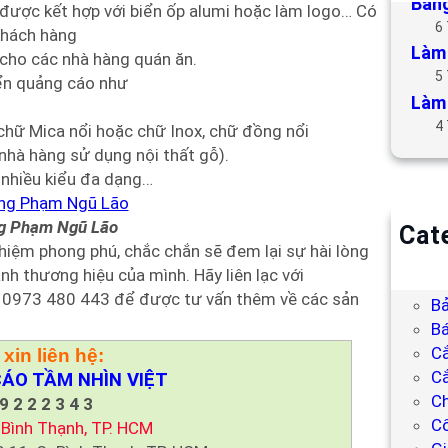
Bảng
 được kết hợp với biển ốp alumi hoặc làm logo… Có
6
 khách hàng
Làm 
cho các nhà hàng quán ăn.
5
iển quảng cáo như
Làm 
4
hữ Mica nổi hoặc chữ Inox, chữ đồng nổi
hà hàng sử dụng nội thất gỗ).
y nhiều kiểu đa dạng…
g Phạm Ngũ Lão
Cat
iệm phong phú, chắc chắn sẽ đem lại sự hài lòng
B
nh thương hiệu của mình. Hãy liên lạc với
Bả
 0973 480 443 để được tư vấn thêm về các sản
Bả
Bá
C
 xin liên hệ:
Cắ
ÁO TẦM NHÌN VIỆT
Ch
9 2 2 2 3 4 3
C
. Bình Thạnh, TP. HCM