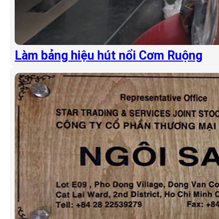
Làm bảng hiệu hút nổi Cơm Ruộng