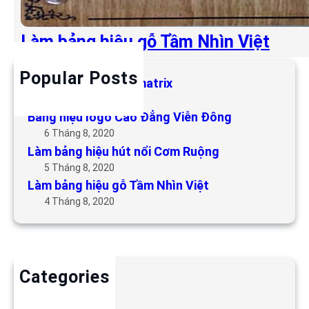
Làm bảng hiệu gỗ Tầm Nhìn Việt
Popular Posts
Làm bảng hiệu LED matrix
6 Tháng 5, 2019
Bảng hiệu logo Cao Đẳng Viễn Đông
6 Tháng 8, 2020
Làm bảng hiệu hút nổi Cơm Ruộng
5 Tháng 8, 2020
Làm bảng hiệu gỗ Tầm Nhìn Việt
4 Tháng 8, 2020
Categories
Backdrop
Bảng hiệu