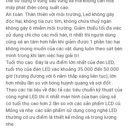
thể sử dụng ở vùng sâu vùng xa mà không cần nhà
máy phát điện công suất cao.
An toàn: Thân thiện với môi trường, Led không gây
độc hại, không tia cực tím, không chứa thuỷ ngân
không gây ô nhiễm môi trường. Giảm thiểu tối đa việc
sử dụng chì cho các mối hàn, ít nhất thì người dùng
cũng sẽ an tâm hơn hẳn khi giảm được 1 phần tác hại
không mong muốn của các vật dụng luôn theo sát bên
mình trong khi làm việc hay giải trí.
Tuổi thọ cao: Đây là ưu điểm lớn nhất của đèn LED,
tuổi thọ của đèn LED vào khoảng 35.000 đến 50.000
giờ (tương đương với 6 năm thắp sáng liên tục), lớn
hơn nhiều lần so với bóng huỳnh quang và sợi đốt .
Theo các tài liệu về đặc tả các tiêu chuẩn kỹ thuật của
công nghệ LED thì ít nhất màn hình của bạn cũng sẽ
có tuổi thọ cao hơn 2 lần so với các sản phẩm LCD cũ.
Mỏng và nhẹ: các sản phẩm sử dụng công nghệ LED
thường có ưu điểm là thiết kế mỏng và trọng lượng
nhẹ.