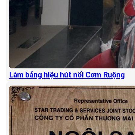
Làm bảng hiệu hút nổi Cơm Ruộng