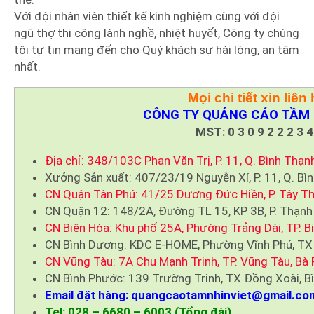
Với đội nhân viên thiết kế kinh nghiệm cùng với đội
ngũ thợ thi công lành nghề, nhiệt huyết, Công ty chúng
tôi tự tin mang đến cho Quý khách sự hài lòng, an tâm
nhất.
Mọi chi tiết xin liên 
CÔNG TY QUẢNG CÁO TẦM 
MST: 0 3 0 9 2 2 2 3 4
Địa chỉ: 348/103C Phan Văn Trị, P. 11, Q. Bình Thạn
Xưởng Sản xuất: 407/23/19 Nguyễn Xí, P. 11, Q. Bì
CN Quận Tân Phú: 41/25 Dương Đức Hiền, P. Tây Th
CN Quận 12: 148/2A, Đường TL 15, KP 3B, P. Thạnh
CN Biên Hòa: Khu phố 25A, Phường Trảng Dài, TP. B
CN Bình Dương: KDC E-HOME, Phường Vĩnh Phú, TX
CN Vũng Tàu: 7A Chu Mạnh Trinh, TP. Vũng Tàu, Bà 
CN Bình Phước: 139 Trường Trinh, TX Đồng Xoài, B
Email đặt hàng: quangcaotamnhinviet@gmail.co
Tel: 028 – 6680 – 6003 (Tổng đài)