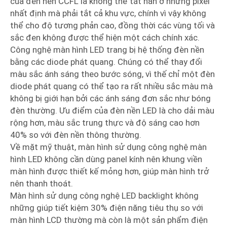
của đèn nền CCFL là không thể tắt hẳn ở những pixel
nhất định mà phải tắt cả khu vực, chính vì vậy không
thể cho độ tương phản cao, đồng thời các vùng tối và
sắc đen không được thể hiện một cách chính xác.
Công nghệ màn hình LED trang bị hệ thống đèn nền
bằng các diode phát quang. Chúng có thể thay đổi
màu sắc ánh sáng theo bước sóng, vì thế chỉ một đèn
diode phát quang có thể tạo ra rất nhiều sắc màu mà
không bị giới hạn bởi các ánh sáng đơn sắc như bóng
đèn thường. Ưu điểm của đèn nền LED là cho dải màu
rộng hơn, màu sắc trung thực và độ sáng cao hơn
40% so với đèn nền thông thường.
Về mặt mỹ thuật, màn hình sử dụng công nghệ màn
hình LED không cần dùng panel kính nên khung viền
màn hình được thiết kế mỏng hơn, giúp màn hình trở
nên thanh thoát.
Màn hình sử dụng công nghệ LED backlight không
những giúp tiết kiệm 30% điện năng tiêu thụ so với
màn hình LCD thường mà còn là một sản phẩm điện