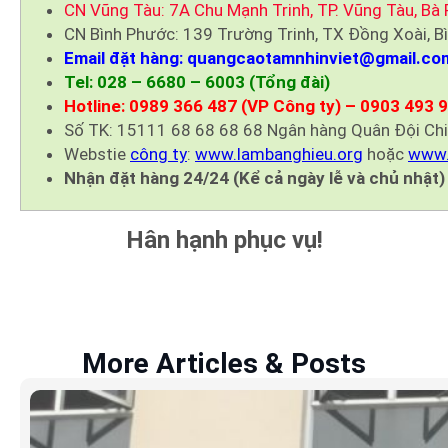
CN Vũng Tàu: 7A Chu Mạnh Trinh, TP. Vũng Tàu, Bà 
CN Bình Phước: 139 Trường Trinh, TX Đồng Xoài, B
Email đặt hàng: quangcaotamnhinviet@gmail.co
Tel: 028 – 6680 – 6003 (Tổng đài)
Hotline: 0989 366 487 (VP Công ty) – 0903 493 
Số TK: 15111 68 68 68 68 Ngân hàng Quân Đội Ch
Webstie
công ty
:
www.lambanghieu.org
hoặc
www.
Nhận đặt hàng 24/24 (Kể cả ngày lễ và chủ nhật)
Hân hạnh phục vụ!
More Articles & Posts