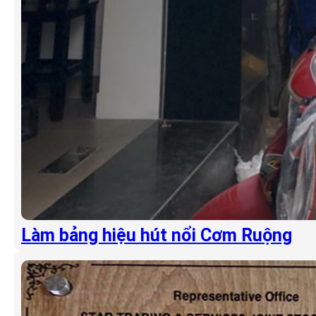
Làm bảng hiệu hút nổi Cơm Ruộng