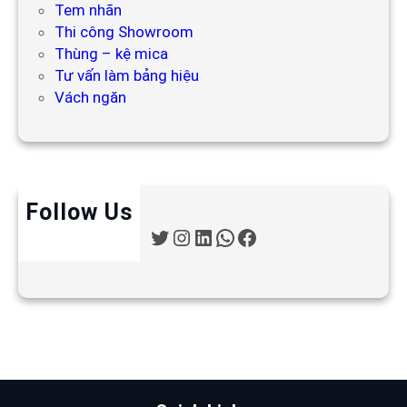
Tem nhãn
Thi công Showroom
Thùng – kệ mica
Tư vấn làm bảng hiệu
Vách ngăn
Follow Us
T
I
L
W
F
w
n
i
h
a
i
s
n
a
c
t
t
k
t
e
t
a
e
s
b
e
g
d
A
o
r
r
I
p
o
a
n
p
k
m