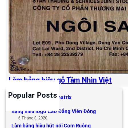
Làm bảng hiệu gỗ Tầm Nhìn Việt
Popular Posts
Làm bảng hiệu LED matrix
6 Tháng 5, 2019
Bảng hiệu logo Cao Đẳng Viễn Đông
6 Tháng 8, 2020
Làm bảng hiệu hút nổi Cơm Ruộng