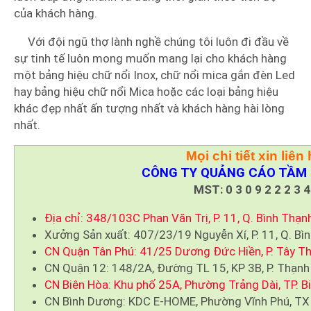
của khách hàng.
Với đội ngũ thợ lành nghề chúng tôi luôn đi đầu về
sự tinh tế luôn mong muốn mang lại cho khách hàng
một bảng hiệu chữ nổi Inox, chữ nổi mica gắn đèn Led
hay bảng hiệu chữ nổi Mica hoặc các loại bảng hiệu
khác đẹp nhất ấn tượng nhất và khách hàng hài lòng
nhất.
Mọi chi tiết xin liên 
CÔNG TY QUẢNG CÁO TẦM 
MST: 0 3 0 9 2 2 2 3 4
Địa chỉ: 348/103C Phan Văn Trị, P. 11, Q. Bình Thạn
Xưởng Sản xuất: 407/23/19 Nguyễn Xí, P. 11, Q. Bì
CN Quận Tân Phú: 41/25 Dương Đức Hiền, P. Tây Th
CN Quận 12: 148/2A, Đường TL 15, KP 3B, P. Thạnh
CN Biên Hòa: Khu phố 25A, Phường Trảng Dài, TP. B
CN Bình Dương: KDC E-HOME, Phường Vĩnh Phú, TX