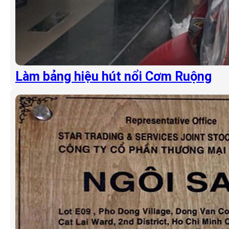
Làm bảng hiệu hút nổi Cơm Ruộng