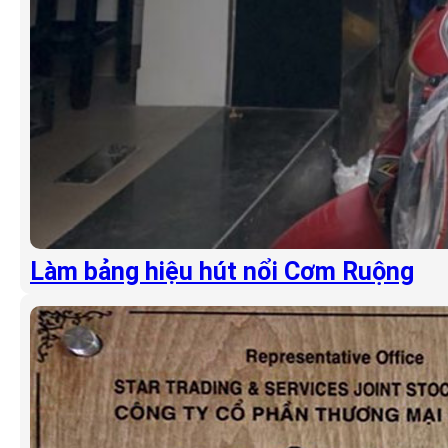
Làm bảng hiệu hút nổi Cơm Ruộng