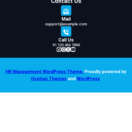
Contact Us
Mail
support@example.com
Call Us
91 123 456 7890
Facebook
Instagram
X
YouTube
HR Management WordPress Theme.
Proudly powered by
Ovation Themes
and
WordPress
.