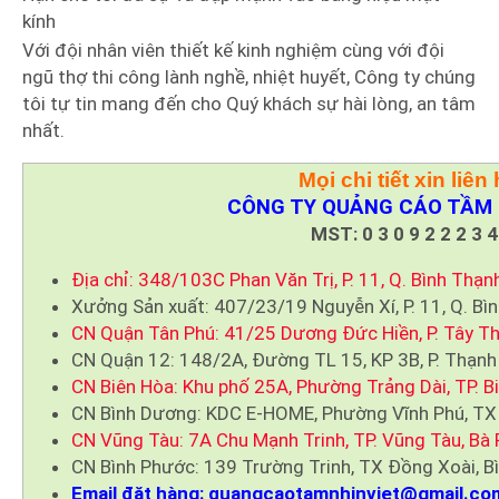
kính
Với đội nhân viên thiết kế kinh nghiệm cùng với đội
ngũ thợ thi công lành nghề, nhiệt huyết, Công ty chúng
tôi tự tin mang đến cho Quý khách sự hài lòng, an tâm
nhất.
Mọi chi tiết xin liên 
CÔNG TY QUẢNG CÁO TẦM 
MST: 0 3 0 9 2 2 2 3 4
Địa chỉ: 348/103C Phan Văn Trị, P. 11, Q. Bình Thạn
Xưởng Sản xuất: 407/23/19 Nguyễn Xí, P. 11, Q. Bì
CN Quận Tân Phú: 41/25 Dương Đức Hiền, P. Tây Th
CN Quận 12: 148/2A, Đường TL 15, KP 3B, P. Thạnh
CN Biên Hòa: Khu phố 25A, Phường Trảng Dài, TP. B
CN Bình Dương: KDC E-HOME, Phường Vĩnh Phú, TX
CN Vũng Tàu: 7A Chu Mạnh Trinh, TP. Vũng Tàu, Bà 
CN Bình Phước: 139 Trường Trinh, TX Đồng Xoài, B
Email đặt hàng: quangcaotamnhinviet@gmail.co