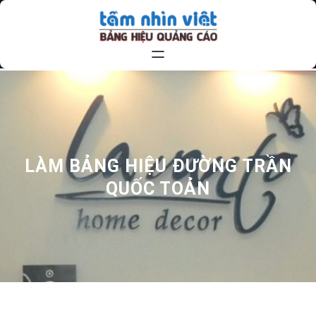
Chuyển
đến
phần
nội
dung
LÀM BẢNG HIỆU ĐƯỜNG TRẦN
QUỐC TOẢN