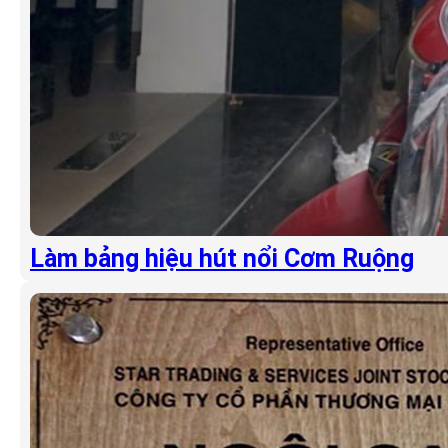
Làm bảng hiệu hút nổi Cơm Ruộng