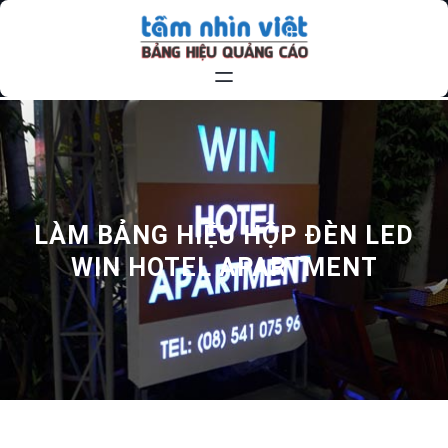
Chuyển
đến
phần
nội
dung
LÀM BẢNG HIỆU HỘP ĐÈN LED
WIN HOTEL APARTMENT