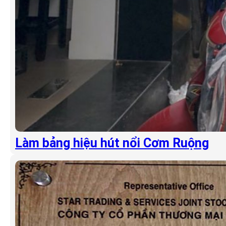
Làm bảng hiệu hút nổi Cơm Ruộng