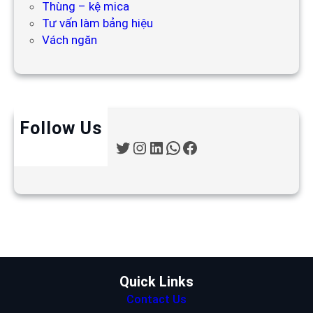
Thùng – kệ mica
Tư vấn làm bảng hiệu
Vách ngăn
Follow Us
T
I
L
W
F
w
n
i
h
a
i
s
n
a
c
t
t
k
t
e
t
a
e
s
b
e
g
d
A
o
r
r
I
p
o
a
n
p
k
m
Quick Links
Contact Us