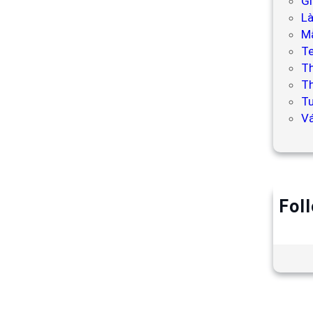
Gi
L
Mẫ
T
T
Th
Tư
V
Fol