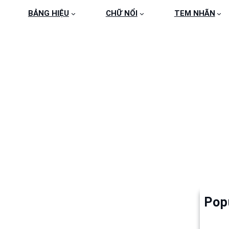
BẢNG HIỆU
CHỮ NỔI
TEM NHÃN
ECD69FA32080AE657D
66
Pop
Làm 
6