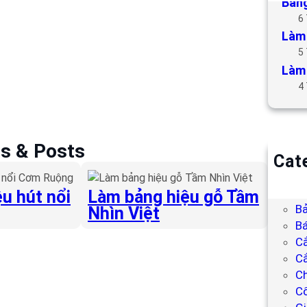
Bảng
6
Làm 
5
Làm 
4
es & Posts
Cat
B
Bả
u hút nổi
Làm bảng hiệu gỗ Tầm
Bả
Nhìn Việt
Bá
C
Cắ
Ch
C