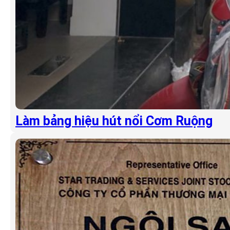
Làm bảng hiệu hút nổi Cơm Ruộng