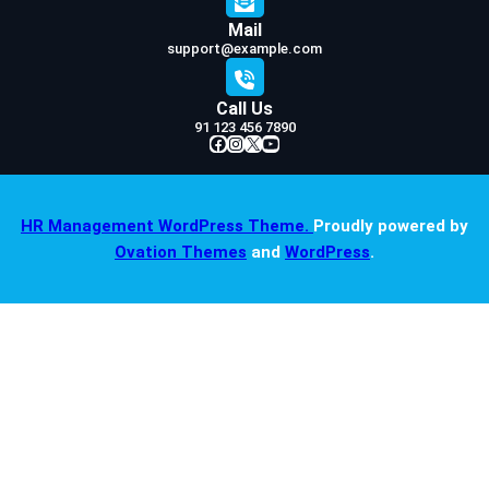
Mail
support@example.com
Call Us
91 123 456 7890
Facebook
Instagram
X
YouTube
HR Management WordPress Theme.
Proudly powered by
Ovation Themes
and
WordPress
.