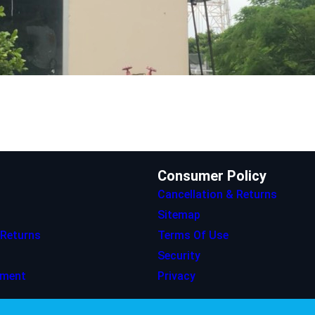
Consumer Policy
Cancellation & Returns
Sitemap
 Returns
Terms Of Use
Security
ement
Privacy