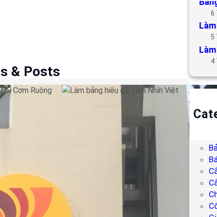
Bảng
6
Làm 
5
Làm 
4
es & Posts
u hút nổi
Làm bảng hiệu gỗ Tầm
Cat
Nhìn Việt
B
Bả
Bả
Bá
C
Cắ
Ch
C