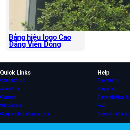
Bảng hiệu logo Cao
Đẳng Viễn Đông
Quick Links
Help
Contact Us
Payments
About Us
Shipping
Careers
Cancellation &
Wholesale
FAQ
Corporate Information
Report Infring