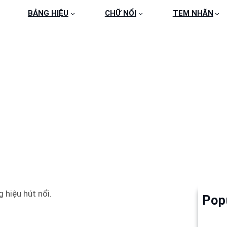
BẢNG HIỆU
CHỮ NỔI
TEM NHÃN
G HIỆU HÚT NỔI VÍ VI
 hiệu hút nổi.
Pop
Làm 
6