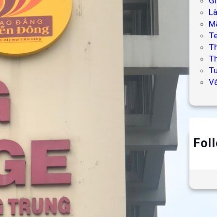
Gi
L
Mẫ
T
T
Th
Tư
V
Fol