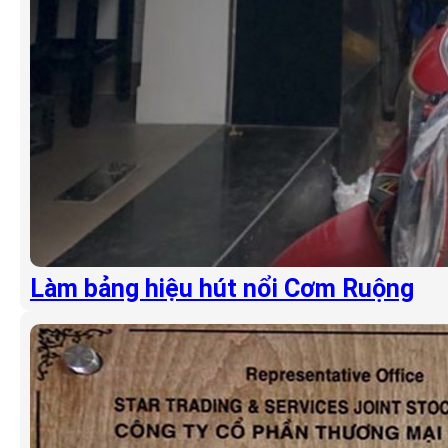
Làm bảng hiệu hút nổi Cơm Ruộng