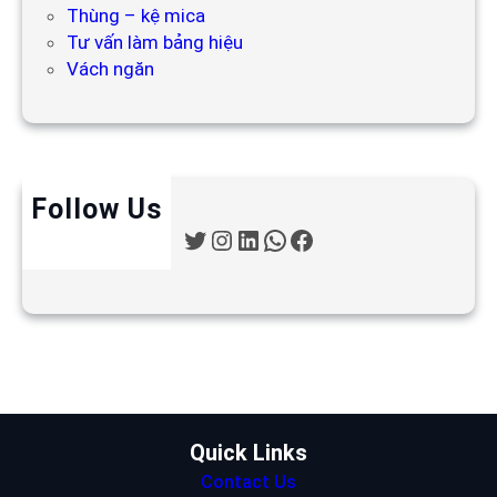
Thùng – kệ mica
Tư vấn làm bảng hiệu
Vách ngăn
Follow Us
T
I
L
W
F
w
n
i
h
a
i
s
n
a
c
t
t
k
t
e
t
a
e
s
b
e
g
d
A
o
r
r
I
p
o
a
n
p
k
m
Quick Links
Contact Us