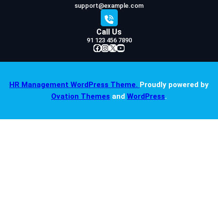
support@example.com
Call Us
91 123 456 7890
Facebook
Instagram
X
YouTube
HR Management WordPress Theme.
Proudly powered by
Ovation Themes
and
WordPress
.