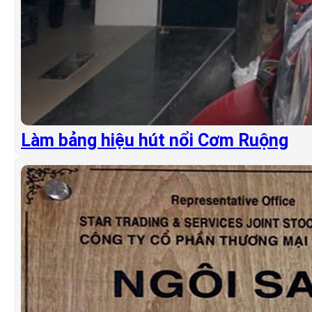
Làm bảng hiệu hút nổi Cơm Ruộng