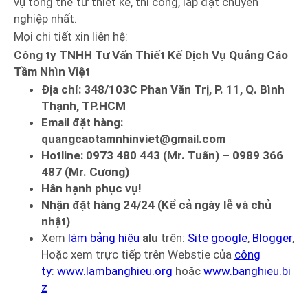
vụ tổng thể từ thiết kế, thi công, lắp đặt chuyên
nghiệp nhất.
Mọi chi tiết xin liên hệ:
Công ty TNHH Tư Vấn Thiết Kế Dịch Vụ Quảng Cáo
Tầm Nhìn Việt
Địa chỉ: 348/103C Phan Văn Trị, P. 11, Q. Bình
Thạnh, TP.HCM
Email đặt hàng:
quangcaotamnhinviet@gmail.com
Hotline: 0973 480 443 (Mr. Tuấn) – 0989 366
487 (Mr. Cương)
Hân hạnh phục vụ!
Nhận đặt hàng 24/24 (Kể cả ngày lễ và chủ
nhật)
Xem
làm
bảng hiệu
alu
trên:
Site google
,
Blogger
,
Hoặc xem trực tiếp trên Webstie của
công
ty
:
www.lambanghieu.org
hoặc
www.banghieu.bi
z