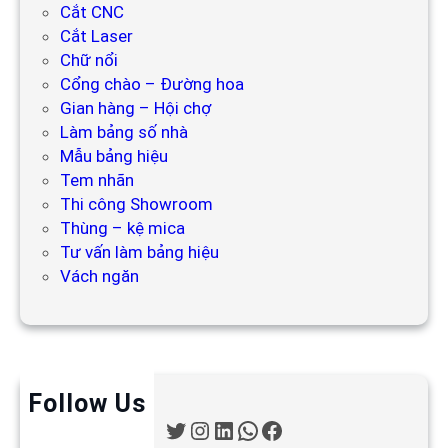
Cắt CNC
Cắt Laser
Chữ nổi
Cổng chào – Đường hoa
Gian hàng – Hội chợ
Làm bảng số nhà
Mẫu bảng hiệu
Tem nhãn
Thi công Showroom
Thùng – kệ mica
Tư vấn làm bảng hiệu
Vách ngăn
Follow Us
T
I
L
W
F