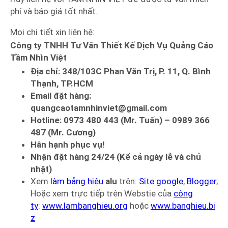
phí và báo giá tốt nhất.
Mọi chi tiết xin liên hệ:
Công ty TNHH Tư Vấn Thiết Kế Dịch Vụ Quảng Cáo
Tầm Nhìn Việt
Địa chỉ: 348/103C Phan Văn Trị, P. 11, Q. Bình
Thạnh, TP.HCM
Email đặt hàng:
quangcaotamnhinviet@gmail.com
Hotline: 0973 480 443 (Mr. Tuấn) – 0989 366
487 (Mr. Cương)
Hân hạnh phục vụ!
Nhận đặt hàng 24/24 (Kể cả ngày lễ và chủ
nhật)
Xem
làm
bảng hiệu
alu
trên:
Site google
,
Blogger
,
Hoặc xem trực tiếp trên Webstie của
công
ty
:
www.lambanghieu.org
hoặc
www.banghieu.bi
z