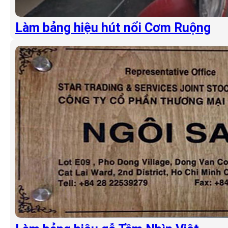
Làm bảng hiệu hút nổi Cơm Ruộng