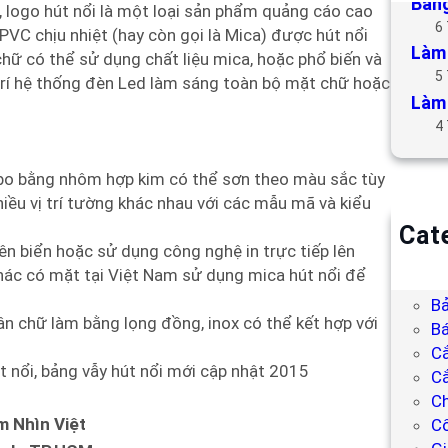
Bảng
i, logo hút nổi là một loại sản phẩm quảng cáo cao
6
VC chịu nhiệt (hay còn gọi là Mica) được hút nổi
Làm 
hữ có thể sử dụng chất liệu mica, hoặc phổ biến và
5
 trí hệ thống đèn Led làm sáng toàn bộ mặt chữ hoặc
Làm 
4
 bo bằng nhôm hợp kim có thể sơn theo màu sắc tùy
iều vị trí tường khác nhau với các mẫu mã và kiểu
Cat
lên biển hoặc sử dụng công nghệ in trực tiếp lên
B
hác có mặt tại Việt Nam sử dụng mica hút nổi để
Bả
Bả
n chữ làm bằng lọng đồng, inox có thể kết hợp với
Bá
C
t nổi, bảng vẫy hút nổi mới cập nhật 2015
Cắ
Ch
m Nhìn Việt
C