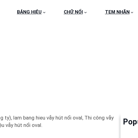
BẢNG HIỆU
CHỮ NỔI
TEM NHÃN
HIỆU VẪY HÚT NỔI V
 ty), lam bang hieu vẫy hút nổi oval, Thi công vẫy
Pop
Làm 
ệu vẫy hút nổi oval.
6