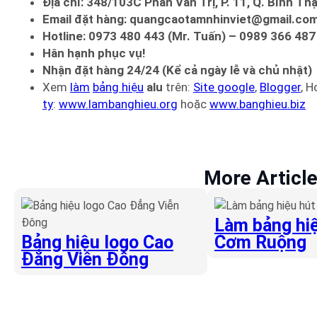
Địa chỉ: 348/103C Phan Văn Trị, P. 11, Q. Bình T
Email đặt hàng: quangcaotamnhinviet@gmail.co
Hotline: 0973 480 443 (Mr. Tuấn) – 0989 366 487
Hân hạnh phục vụ!
Nhận đặt hàng 24/24 (Kể cả ngày lễ và chủ nhật)
Xem
làm
bảng hiệu
alu
trên:
Site google
,
Blogger
, 
ty
:
www.lambanghieu.org
hoặc
www.banghieu.biz
More Articl
Làm bảng hiệ
Bảng hiệu logo Cao
Cơm Ruộng
Đẳng Viễn Đông