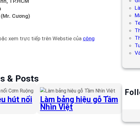
Gi
hạnh, TP.HCM
L
m
Mẫ
 (Mr. Cương)
T
T
Th
Hoặc xem trực tiếp trên Webstie của
công
Tư
V
es & Posts
Fol
u hút nổi
Làm bảng hiệu gỗ Tầm
Nhìn Việt