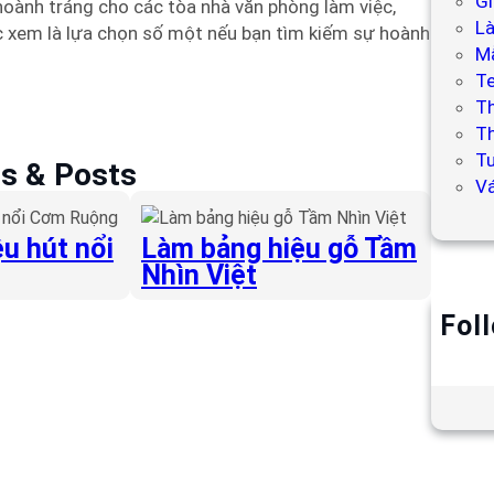
Gi
 hoành tráng cho các tòa nhà văn phòng làm việc,
L
c xem là lựa chọn số một nếu bạn tìm kiếm sự hoành
Mẫ
T
T
Th
Tư
es & Posts
V
u hút nổi
Làm bảng hiệu gỗ Tầm
Nhìn Việt
Fol