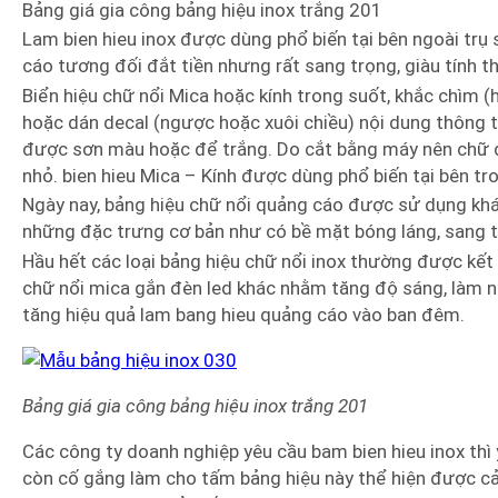
Bảng giá gia công bảng hiệu inox trắng 201
Lam bien hieu inox được dùng phổ biến tại bên ngoài trụ 
cáo tương đối đắt tiền nhưng rất sang trọng, giàu tính 
Biển hiệu chữ nổi Mica hoặc kính trong suốt, khắc chìm 
hoặc dán decal (ngược hoặc xuôi chiều) nội dung thông ti
được sơn màu hoặc để trắng. Do cắt bằng máy nên chữ đ
nhỏ. bien hieu Mica – Kính được dùng phổ biến tại bên tr
Ngày nay, bảng hiệu chữ nổi quảng cáo được sử dụng khá 
những đặc trưng cơ bản như có bề mặt bóng láng, sang t
Hầu hết các loại bảng hiệu chữ nổi inox thường được kết 
chữ nổi mica gắn đèn led khác nhằm tăng độ sáng, làm nổ
tăng hiệu quả lam bang hieu quảng cáo vào ban đêm.
Bảng giá gia công bảng hiệu inox trắng 201
Các công ty doanh nghiệp yêu cầu bam bien hieu inox thì
còn cố gắng làm cho tấm bảng hiệu này thể hiện được cả 