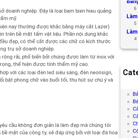
Bảng
6
sở doanh nghiệp. Đây là loại bam bien hieu quảng
Làm 
thẩm mỹ.
5
(hiện nay thường được khắc bằng máy cắt Lazer)
Làm 
n trên bề mặt tấm vật liệu. Phần nội dung khắc
4
ều đẹp, có thể cắt được các chữ có kích thước
ong trụ sở doanh nghiệp.
rộng rãi, phổ biến bởi chúng được làm từ inox với
rọng, thể hiện được tính thẩm mỹ cao.
Cat
hợp với các loại đèn led siêu sáng, đèn neonsign,
B
i bật phong chữ vào buổi tối, thu hút sự chú ý và
Bả
Bả
Bá
C
Cắ
Ch
 yêu cầu không đơn giản là làm đẹp mà chúng tôi
C
bề mặt của công ty, sẽ đáp ứng bởi với loại đá hoa