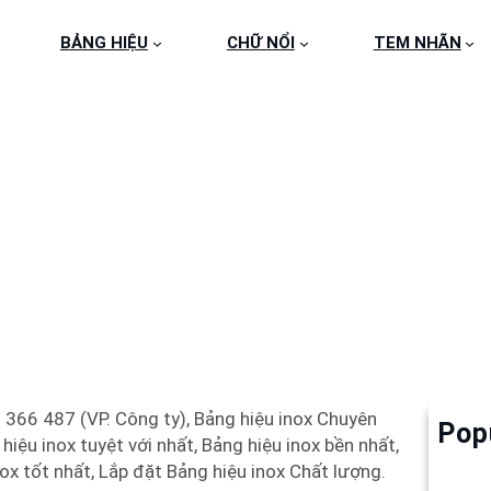
BẢNG HIỆU
CHỮ NỔI
TEM NHÃN
ÔNG BẢNG HIỆU INOX 
9 366 487 (VP. Công ty), Bảng hiệu inox Chuyên
Pop
Làm 
iệu inox tuyệt với nhất, Bảng hiệu inox bền nhất,
6
ox tốt nhất, Lắp đặt Bảng hiệu inox Chất lượng.