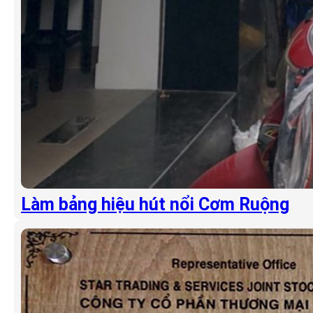
Làm bảng hiệu hút nổi Cơm Ruộng