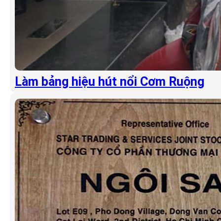
Làm bảng hiệu hút nổi Cơm Ruộng