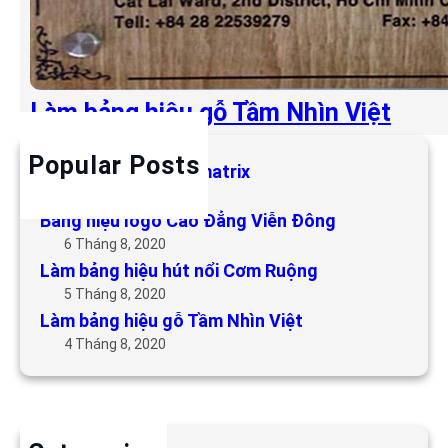
Làm bảng hiệu gỗ Tầm Nhìn Việt
Popular Posts
Làm bảng hiệu LED matrix
6 Tháng 5, 2019
Bảng hiệu logo Cao Đẳng Viễn Đông
6 Tháng 8, 2020
Làm bảng hiệu hút nổi Cơm Ruộng
5 Tháng 8, 2020
Làm bảng hiệu gỗ Tầm Nhìn Việt
4 Tháng 8, 2020