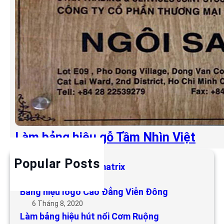
Làm bảng hiệu gỗ Tầm Nhìn Việt
Popular Posts
Làm bảng hiệu LED matrix
6 Tháng 5, 2019
Bảng hiệu logo Cao Đẳng Viễn Đông
6 Tháng 8, 2020
Làm bảng hiệu hút nổi Cơm Ruộng