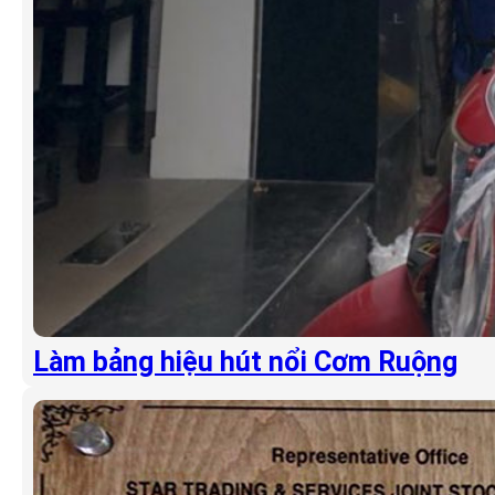
Làm bảng hiệu hút nổi Cơm Ruộng