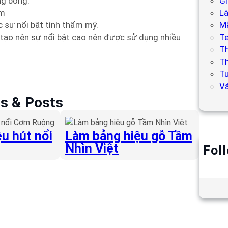
ng bóng.
Gi
ôm
L
 sự nổi bật tính thẩm mỹ.
Mẫ
 tạo nên sự nổi bật cao nên được sử dụng nhiều
T
T
Th
Tư
V
es & Posts
u hút nổi
Làm bảng hiệu gỗ Tầm
Nhìn Việt
Fol