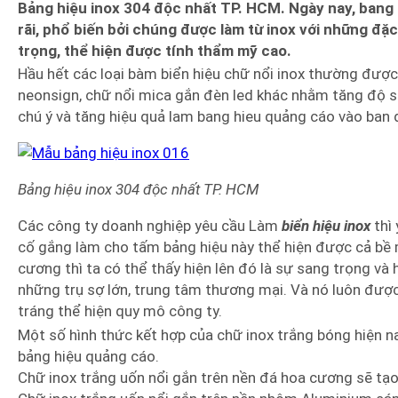
Bảng hiệu inox 304 độc nhất TP. HCM.
Ngày nay, bang
rãi, phổ biến bởi chúng được làm từ inox với những đặ
trọng, thể hiện được tính thẩm mỹ cao.
Hầu hết các loại bàm biển hiệu chữ nổi inox thường được 
neonsign, chữ nổi mica gắn đèn led khác nhằm tăng độ sá
chú ý và tăng hiệu quả lam bang hieu quảng cáo vào ban
Bảng hiệu inox 304 độc nhất TP. HCM
Các công ty doanh nghiệp yêu cầu Làm
biển hiệu inox
thì
cố gắng làm cho tấm bảng hiệu này thể hiện được cả bề m
cương thì ta có thể thấy hiện lên đó là sự sang trọng và
những trụ sợ lớn, trung tâm thương mại. Và nó luôn đượ
tráng thể hiện quy mô công ty.
Một số hình thức kết hợp của chữ inox trắng bóng hiện n
bảng hiệu quảng cáo.
Chữ inox trắng uốn nổi gắn trên nền đá hoa cương sẽ tạo 