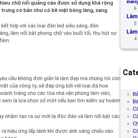
Bảng
 hieu chữ nổi quảng cáo được sử dụng khá rộng
6
c trưng cơ bản như có bề mặt bóng láng, sang
Làm 
5
kết hợp với các loại đèn led siêu sáng, đèn
Làm 
ng, làm nổi bật phong chữ vào buổi tối, thu hút sự
4
 đêm.
Cat
 yêu cầu không đơn giản là làm đẹp mà chúng tôi còn
B
ặt của công ty, sẽ đáp ứng bởi với loại đá hoa
Bả
 hoành tráng cho các tòa nhà văn phòng làm việc,
Bả
c xem là lựa chọn số một nếu bạn tìm kiếm sự hoành
Bá
C
ay nhằm tạo ra sự mới lạ độc đáo và làm nổi bật các
Cắ
Ch
ra hiệu ứng lấp lánh khi được ánh sáng chiếu vào.
C