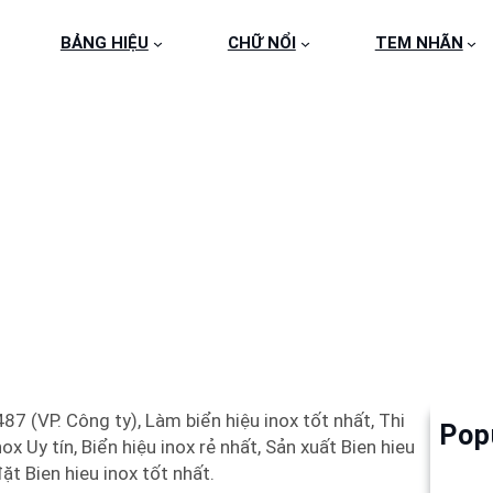
BẢNG HIỆU
CHỮ NỔI
TEM NHÃN
NOX 304 ĐỘC NHẤT T
7 (VP. Công ty), Làm biển hiệu inox tốt nhất, Thi
Pop
Làm 
x Uy tín, Biển hiệu inox rẻ nhất, Sản xuất Bien hieu
6
ặt Bien hieu inox tốt nhất.