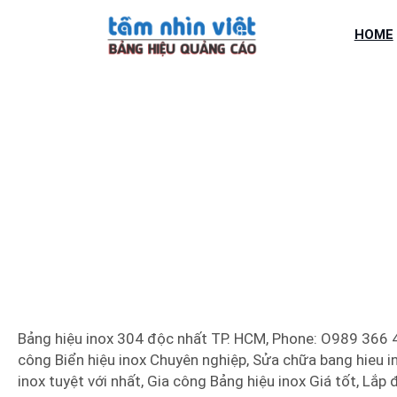
Chuyển
đến
HOME
phần
nội
dung
BẢNG HIỆU I
Bảng hiệu inox 304 độc nhất TP. HCM, Phone: O989 366 48
công Biển hiệu inox Chuyên nghiệp, Sửa chữa bang hieu ino
inox tuyệt với nhất, Gia công Bảng hiệu inox Giá tốt, Lắp đ