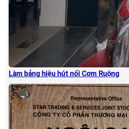
Làm bảng hiệu hút nổi Cơm Ruộng