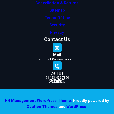
Cancellation & Returns
Sitemap
Terms Of Use
Security
Privacy
Contact Us
Mail
support@example.com
Call Us
91 123 456 7890
Facebook
Instagram
X
YouTube
HR Management WordPress Theme.
Proudly powered by
Ovation Themes
and
WordPress
.