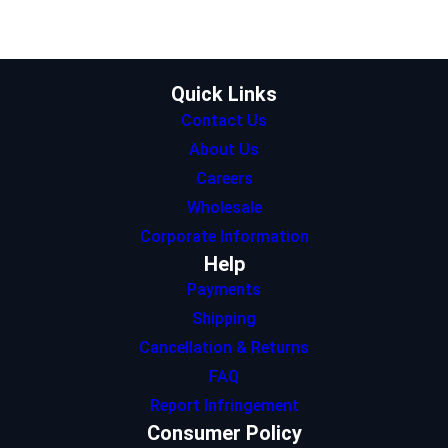
e
g
d
A
o
r
r
I
p
o
a
n
p
k
m
Quick Links
Contact Us
About Us
Careers
Wholesale
Corporate Information
Help
Payments
Shipping
Cancellation & Returns
FAQ
Report Infringement
Consumer Policy