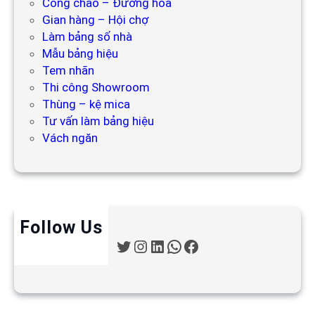
Cổng chào – Đường hoa
Gian hàng – Hội chợ
Làm bảng số nhà
Mẫu bảng hiệu
Tem nhãn
Thi công Showroom
Thùng – kệ mica
Tư vấn làm bảng hiệu
Vách ngăn
Follow Us
T
I
L
W
F
w
n
i
h
a
i
s
n
a
c
t
t
k
t
e
t
a
e
s
b