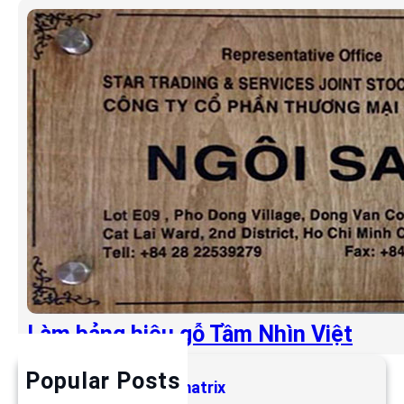
Làm bảng hiệu gỗ Tầm Nhìn Việt
Popular Posts
Làm bảng hiệu LED matrix