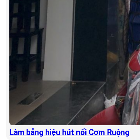
Làm bảng hiệu hút nổi Cơm Ruộng