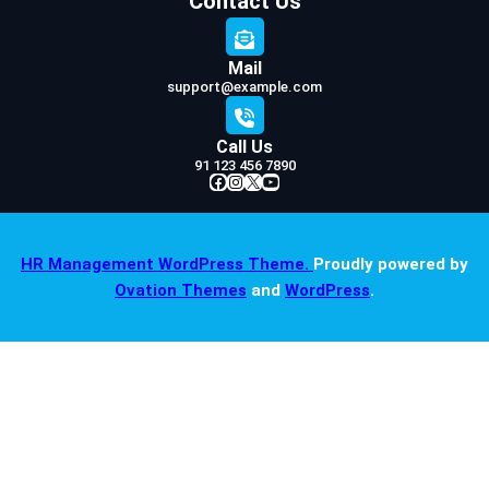
Contact Us
Mail
support@example.com
Call Us
91 123 456 7890
Facebook
Instagram
X
YouTube
HR Management WordPress Theme.
Proudly powered by
Ovation Themes
and
WordPress
.