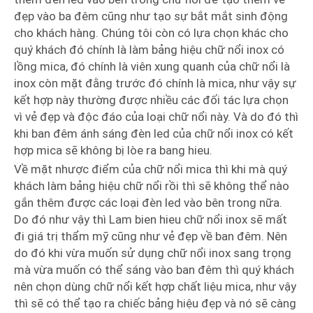
đẹp vào ba đêm cũng như tạo sự bắt mắt sinh động
cho khách hàng. Chúng tôi còn có lựa chọn khác cho
quý khách đó chính là làm bảng hiệu chữ nổi inox có
lồng mica, đó chính là viên xung quanh của chữ nổi là
inox còn mặt đằng trước đó chính là mica, như vậy sự
kết hợp này thường được nhiều các đối tác lựa chọn
vì vẻ đẹp và độc đáo của loại chữ nổi này. Và do đó thì
khi ban đêm ánh sáng đèn led của chữ nổi inox có kết
hợp mica sẽ không bị lòe ra bang hieu.
Về mặt nhược điểm của chữ nổi mica thì khi mà quý
khách làm bảng hiệu chữ nổi rồi thì sẽ không thể nào
gắn thêm được các loại đèn led vào bên trong nữa.
Do đó như vậy thì Lam bien hieu chữ nổi inox sẽ mất
đi giá trị thẩm mỹ cũng như vẻ đẹp về ban đêm. Nên
do đó khi vừa muốn sử dụng chữ nổi inox sang trọng
mà vừa muốn có thể sáng vào ban đêm thì quý khách
nên chọn dùng chữ nổi kết hợp chất liệu mica, như vậy
thì sẽ có thể tạo ra chiếc bảng hiệu đẹp và nó sẽ càng