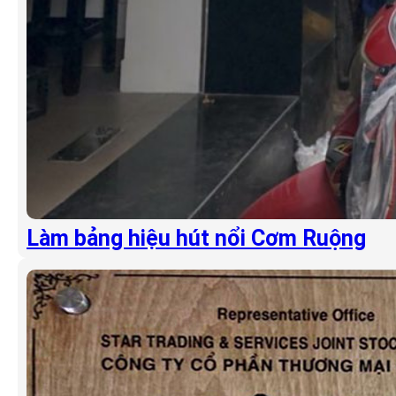
Làm bảng hiệu hút nổi Cơm Ruộng