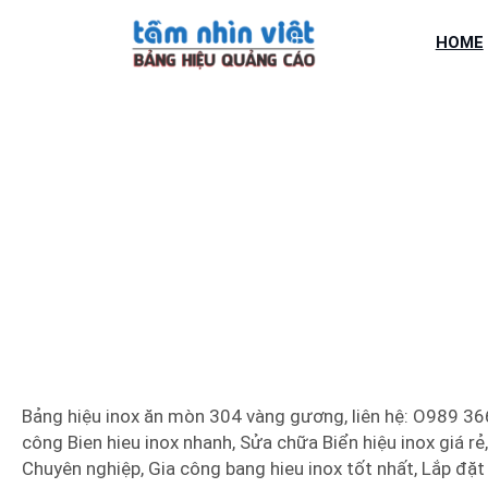
Chuyển
đến
HOME
phần
nội
dung
BẢNG HIỆU I
Bảng hiệu inox ăn mòn 304 vàng gương, liên hệ: O989 366 
công Bien hieu inox nhanh, Sửa chữa Biển hiệu inox giá rẻ,
Chuyên nghiệp, Gia công bang hieu inox tốt nhất, Lắp đặt