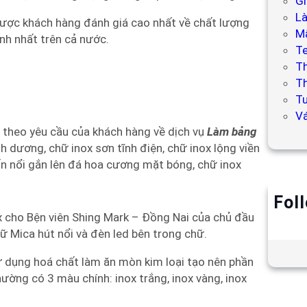
Gi
L
được khách hàng đánh giá cao nhất về chất lượng
Mẫ
anh nhất trên cả nước.
T
T
Th
Tư
V
 theo yêu cầu của khách hàng về dịch vụ
Làm bảng
h dương, chữ inox sơn tĩnh điện, chữ inox lộng viền
n nổi gắn lên đá hoa cương mặt bóng, chữ inox
Fol
x cho Bện viên Shing Mark – Đồng Nai của chủ đầu
ữ Mica hút nổi và đèn led bên trong chữ.
 dụng hoá chất làm ăn mòn kim loại tạo nên phần
ường có 3 màu chính: inox trắng, inox vàng, inox