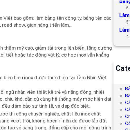
Bảng
6
Làm 
n Việt bao gồm: làm bảng tên công ty, bảng tên các
5
, road show, gian hàng triển lãm…
Làm 
4
tính thẩm mỹ cao, giảm tải trọng lên biển, tăng cường
ời tiết hoặc tác động vật lý, cơ học inox vẫn khẳng
Cat
B
m bien hieu inox được thực hiện tại Tầm Nhìn Việt
Bả
Bả
i ngũ nhân viên thiết kế trẻ và năng động, nhiệt
Bá
o, chịu khó, cần cù cùng hệ thống máy móc hiện đại
C
 đều đảm bảo sự tinh tế, vẻ đẹp đặc biệt.
Cắ
ược thi công chuyên nghiệp, chất liệu inox chất
Ch
áng vượt trội, không hoen rỉ nên dù được lắp đặt
C
 tôn tạo vẻ sang trọng, đẳng cấp cho mọi công trình