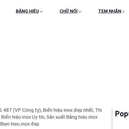
BẢNG HIỆU
CHỮ NỔI
TEM NHÃN
NOX ĂN MÒN 304 VÀN
487 (VP. Công ty), Biển hiệu inox đẹp nhất, Thi
Pop
Làm 
 Biển hiệu inox Uy tín, Sản xuất Bảng hiệu inox
6
 Bien hieu inox đẹp