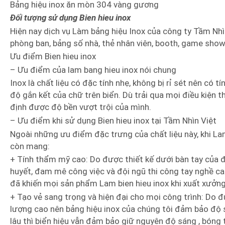
Bảng hiệu inox ăn mòn 304 vàng gương
Đối tượng sử dụng Bien hieu inox
Hiện nay dịch vụ Làm bảng hiệu Inox của công ty Tầm Nhì
phòng ban, bảng số nhà, thẻ nhân viên, booth, game show
Ưu điểm Bien hieu inox
– Ưu điểm của lam bang hieu inox nói chung
Inox là chất liệu có đặc tính nhẹ, không bị rỉ sét nên có 
độ gắn kết của chữ trên biển. Dù trải qua mọi điều kiện th
định được độ bền vượt trội của mình.
– Ưu điểm khi sử dụng Bien hieu inox tại Tầm Nhìn Việt
Ngoài những ưu điểm đặc trưng của chất liệu này, khi La
còn mang:
+ Tính thẩm mỹ cao: Do được thiết kế dưới bàn tay của độ
huyết, đam mê công việc và đội ngũ thi công tay nghề ca
đã khiến mọi sản phẩm Lam bien hieu inox khi xuất xưởng
+ Tạo vẻ sang trọng và hiện đại cho mọi công trình: Do đ
lượng cao nên bảng hiệu inox của chúng tôi đảm bảo độ s
lâu thì biển hiệu vẫn đảm bảo giữ nguyên độ sáng , bóng