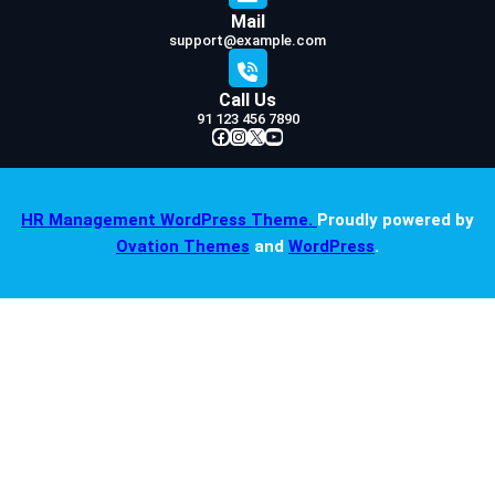
Mail
support@example.com
Call Us
91 123 456 7890
Facebook
Instagram
X
YouTube
HR Management WordPress Theme.
Proudly powered by
Ovation Themes
and
WordPress
.