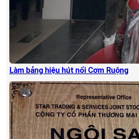
Làm bảng hiệu hút nổi Cơm Ruộng