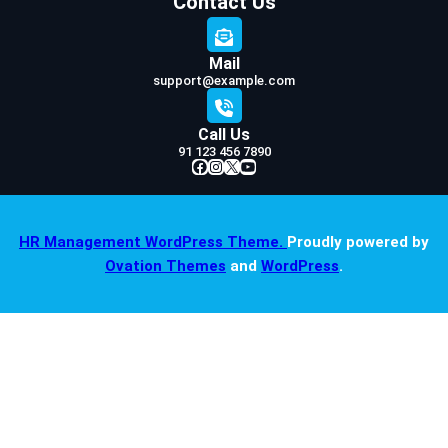
Contact Us
Mail
support@example.com
Call Us
91 123 456 7890
Facebook
Instagram
X
YouTube
HR Management WordPress Theme.
Proudly powered by
Ovation Themes
and
WordPress
.