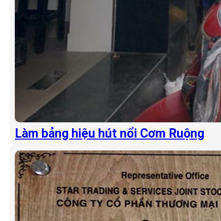
Làm bảng hiệu hút nổi Cơm Ruộng