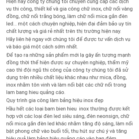
Hiện nay công ty chúng tôi chuyên cung cấp các dịch
vụ thi công, thiết kế và gia công chữ inox, chữ nổi vàng
đồng, chữ nổi trắng bóng, làm chữ nổi mica gắn đèn
led… một cách chuyện nghiệp, hiện đại đảm bảo uy tín
chất lượng và giá rẻ nhất trên thị trường hiện nay.
Hãy liên hệ ngay với chúng tôi để được tư vấn dịch vụ
và báo giá một cách sớm nhất.
Để tạo ra những sản phẩm mới lạ gây ấn tượng mạnh
đồng thời thể hiện được sự chuyên nghiệp, thẩm mỹ
cao thì đội ngũ thi công của công ty chúng tôi đã sử
dụng trên nhiều chất liệu khác nhau như mica, đồng,
inox nhằm tôn vinh và làm nổi bật các chữ nổi trong
lam bang hieu quảng cáo.
Quy trình gia công làm bảng hiệu inox đẹp
Hầu hết các loại bam bien hieu inox thường được kết
hợp với các loại đèn led siêu sáng, đèn neonsign, chữ
nổi mica gắn đèn led khác nhằm tăng độ sáng, làm nổi
bật phong chữ vào buổi tối, thu hút sự chú ý và tăng
hiệu quả làm bảng hiệu quảng cáo vào ban đêm.