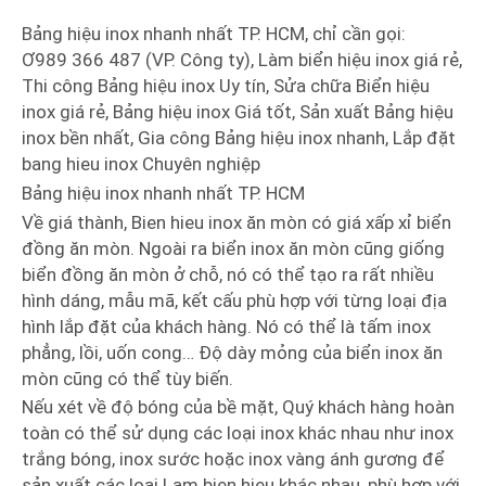
Bảng hiệu inox nhanh nhất TP. HCM, chỉ cần gọi:
Ơ989 366 487 (VP. Công ty), Làm biển hiệu inox giá rẻ,
Thi công Bảng hiệu inox Uy tín, Sửa chữa Biển hiệu
inox giá rẻ, Bảng hiệu inox Giá tốt, Sản xuất Bảng hiệu
inox bền nhất, Gia công Bảng hiệu inox nhanh, Lắp đặt
bang hieu inox Chuyên nghiệp
Bảng hiệu inox nhanh nhất TP. HCM
Về giá thành, Bien hieu inox ăn mòn có giá xấp xỉ biển
đồng ăn mòn. Ngoài ra biển inox ăn mòn cũng giống
biển đồng ăn mòn ở chỗ, nó có thể tạo ra rất nhiều
hình dáng, mẫu mã, kết cấu phù hợp với từng loại địa
hình lắp đặt của khách hàng. Nó có thể là tấm inox
phẳng, lồi, uốn cong… Độ dày mỏng của biển inox ăn
mòn cũng có thể tùy biến.
Nếu xét về độ bóng của bề mặt, Quý khách hàng hoàn
toàn có thể sử dụng các loại inox khác nhau như inox
trắng bóng, inox sước hoặc inox vàng ánh gương để
sản xuất các loại Lam bien hieu khác nhau, phù hợp với