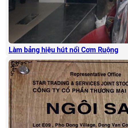
Làm bảng hiệu hút nổi Cơm Ruộng