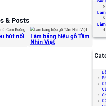
Bảng
6
Làm 
5
es & Posts
Làm 
4
u hút nổi
Làm bảng hiệu gỗ Tầm
Nhìn Việt
Cat
B
Bả
Bả
Bá
C
Cắ
Ch
C