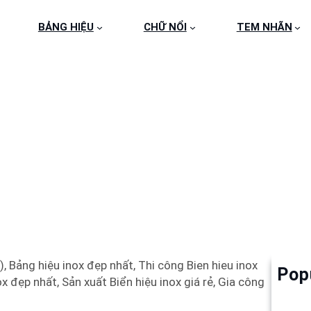
BẢNG HIỆU
CHỮ NỔI
TEM NHÃN
 HIỆU INOX QUẬN 3
, Bảng hiệu inox đẹp nhất, Thi công Bien hieu inox
Pop
Làm 
x đẹp nhất, Sản xuất Biển hiệu inox giá rẻ, Gia công
6