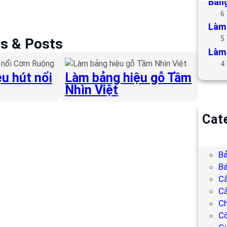
Bảng
6
Làm 
5
es & Posts
Làm 
4
u hút nổi
Làm bảng hiệu gỗ Tầm
Nhìn Việt
Cat
B
Bả
Bả
Bá
C
Cắ
Ch
C