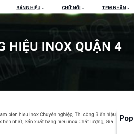
BẢNG HIỆU
CHỮ NỔI
TEM NHÃN
 HIỆU INOX QUẬN 4
Lam bien hieu inox Chuyên nghiệp, Thi công Biển hiệu
Pop
Làm 
x bền nhất, Sản xuất bang hieu inox Chất lượng, Gia
6