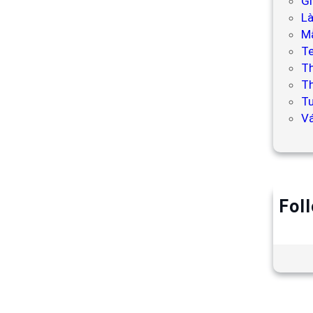
Gi
L
Mẫ
T
T
Th
Tư
V
Fol