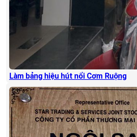
Làm bảng hiệu hút nổi Cơm Ruộng