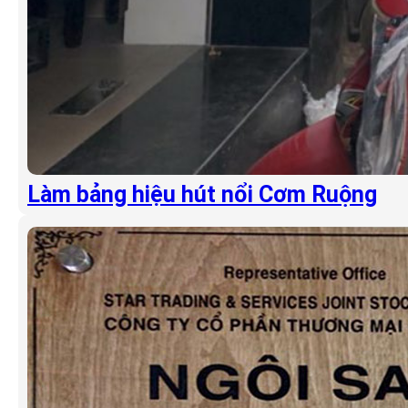
Làm bảng hiệu hút nổi Cơm Ruộng