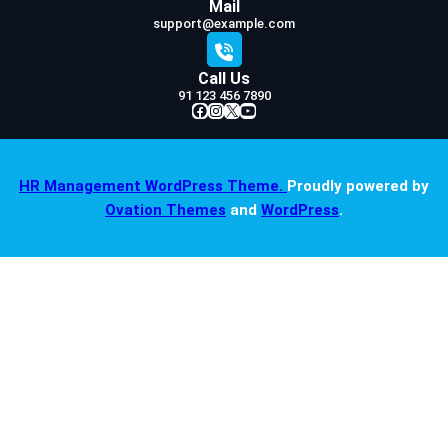
Mail
support@example.com
Call Us
91 123 456 7890
Facebook
Instagram
X
YouTube
HR Management WordPress Theme.
Proudly powered by
Ovation Themes
and
WordPress
.