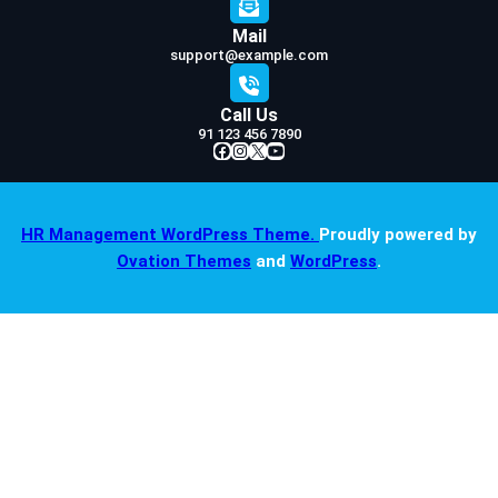
Mail
support@example.com
Call Us
91 123 456 7890
Facebook
Instagram
X
YouTube
HR Management WordPress Theme.
Proudly powered by
Ovation Themes
and
WordPress
.