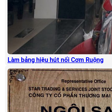
Làm bảng hiệu hút nổi Cơm Ruộng