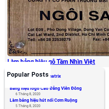
Làm bảng hiệu gỗ Tầm Nhìn Việt
Popular Posts
Làm bảng hiệu LED matrix
6 Tháng 5, 2019
Bảng hiệu logo Cao Đẳng Viễn Đông
6 Tháng 8, 2020
Làm bảng hiệu hút nổi Cơm Ruộng
5 Tháng 8, 2020