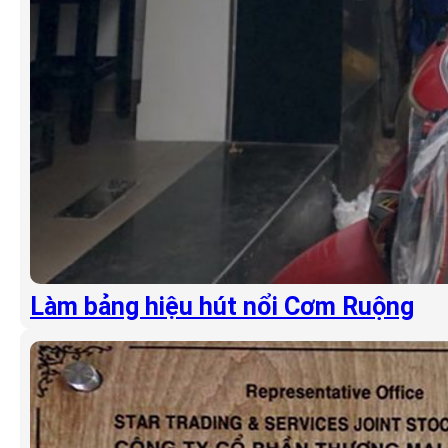
Làm bảng hiệu hút nổi Cơm Ruộng