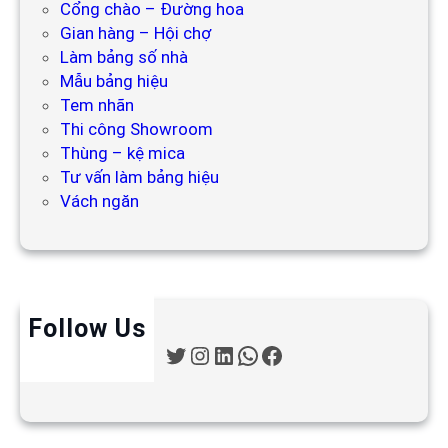
Cổng chào – Đường hoa
Gian hàng – Hội chợ
Làm bảng số nhà
Mẫu bảng hiệu
Tem nhãn
Thi công Showroom
Thùng – kệ mica
Tư vấn làm bảng hiệu
Vách ngăn
Follow Us
T
I
L
W
F
w
n
i
h
a
i
s
n
a
c
t
t
k
t
e
t
a
e
s
b