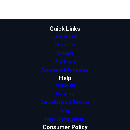
e
g
d
A
o
r
r
I
p
o
a
n
p
k
m
Quick Links
Contact Us
About Us
Careers
Wholesale
Corporate Information
Help
Payments
Shipping
Cancellation & Returns
FAQ
Report Infringement
Consumer Policy