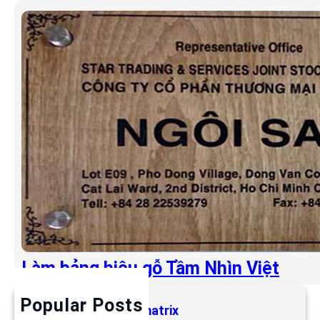
Làm bảng hiệu gỗ Tầm Nhìn Việt
Popular Posts
Làm bảng hiệu LED matrix