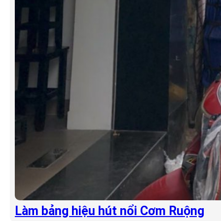
Làm bảng hiệu hút nổi Cơm Ruộng