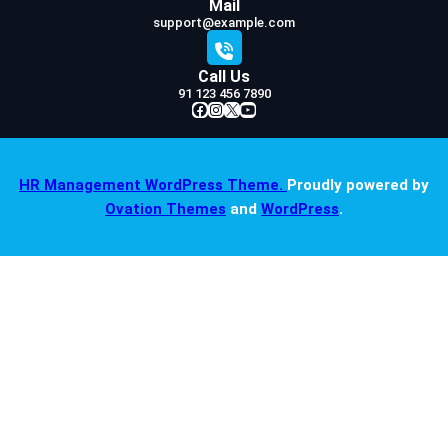
Mail
support@example.com
Call Us
91 123 456 7890
Facebook
Instagram
X
YouTube
HR Management WordPress Theme.
Proudly powered by
Ovation Themes
and
WordPress
.