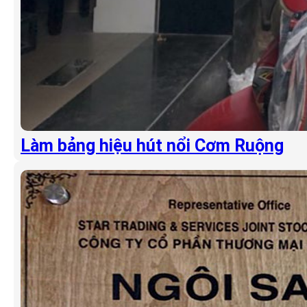
Làm bảng hiệu hút nổi Cơm Ruộng