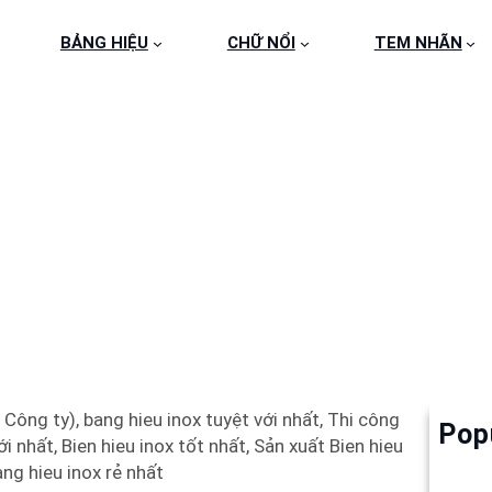
BẢNG HIỆU
CHỮ NỔI
TEM NHÃN
IỆU INOX CÔNG TY Q
Công ty), bang hieu inox tuyệt với nhất, Thi công
Pop
Làm 
 nhất, Bien hieu inox tốt nhất, Sản xuất Bien hieu
6
ang hieu inox rẻ nhất