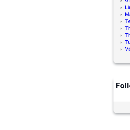
Gi
L
Mẫ
T
T
Th
Tư
V
Fol