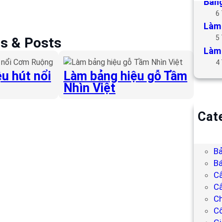
Bảng
6
Làm 
5
es & Posts
Làm 
4
u hút nổi
Làm bảng hiệu gỗ Tầm
Nhìn Việt
Cat
B
Bả
Bả
Bá
C
Cắ
Ch
C