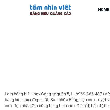
Chuyển
đến
HOME
phần
nội
dung
LÀM BẢNG H
Làm bảng hiệu inox Công ty quận 5, H: o989 366 487 (VP. 
bang hieu inox đẹp nhất, Sửa chữa Bảng hiệu inox tuyệt với
inox đẹp nhất, Gia công bang hieu inox Giá tốt, Lắp đặt b