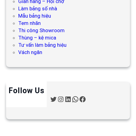
Gian hàng – Hội chợ
Làm bảng số nhà
Mẫu bảng hiệu
Tem nhãn
Thi công Showroom
Thùng – kệ mica
Tư vấn làm bảng hiệu
Vách ngăn
Follow Us
T
I
L
W
F
w
n
i
h
a
i
s
n
a
c
t
t
k
t
e
t
a
e
s
b
e
g
d
A
o