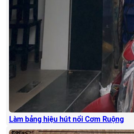
Làm bảng hiệu hút nổi Cơm Ruộng