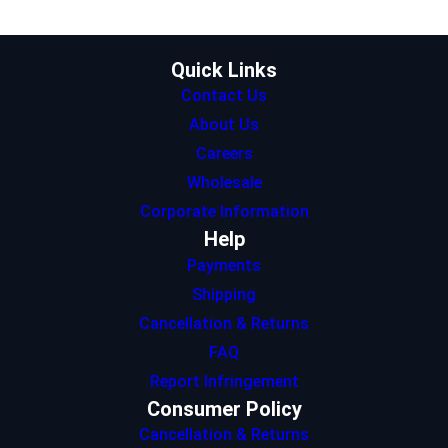
r
r
I
p
o
a
n
p
k
m
Quick Links
Contact Us
About Us
Careers
Wholesale
Corporate Information
Help
Payments
Shipping
Cancellation & Returns
FAQ
Report Infringement
Consumer Policy
Cancellation & Returns