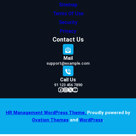
Sitemap
Terms Of Use
Security
Privacy
Contact Us
Mail
support@example.com
Call Us
91 123 456 7890
Facebook
Instagram
X
YouTube
HR Management WordPress Theme.
Proudly powered by
Ovation Themes
and
WordPress
.